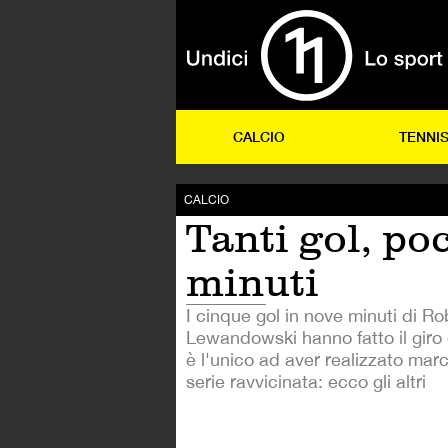
CALCIO
TENNI
CALCIO
Tanti gol, po
minuti
I cinque gol in nove minuti di Ro
Lewandowski hanno fatto il gir
è l'unico ad aver realizzato marc
serie ravvicinata: ecco gli altri