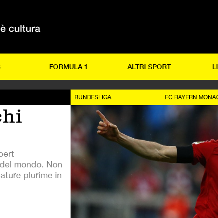
S
FORMULA 1
ALTRI SPORT
L
BUNDESLIGA
FC BAYERN MONA
chi
bert
o del mondo. Non
ature plurime in