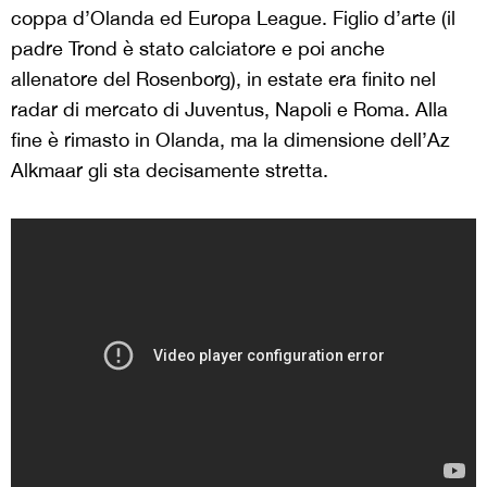
coppa d’Olanda ed Europa League. Figlio d’arte (il
padre Trond è stato calciatore e poi anche
allenatore del Rosenborg), in estate era finito nel
radar di mercato di Juventus, Napoli e Roma. Alla
fine è rimasto in Olanda, ma la dimensione dell’Az
Alkmaar gli sta decisamente stretta.