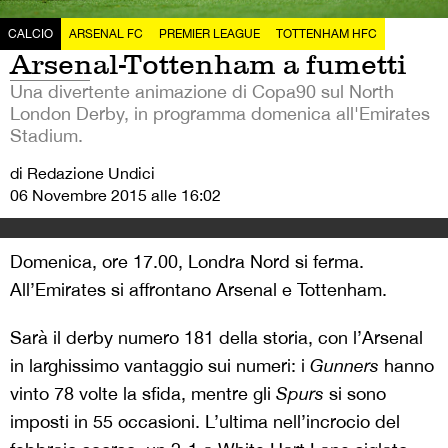
CALCIO
ARSENAL FC
PREMIER LEAGUE
TOTTENHAM HFC
Arsenal-Tottenham a fumetti
Una divertente animazione di Copa90 sul North
London Derby, in programma domenica all'Emirates
Stadium.
di Redazione Undici
06 Novembre 2015 alle 16:02
Domenica, ore 17.00, Londra Nord si ferma.
All’Emirates si affrontano Arsenal e Tottenham.
Sarà il derby numero 181 della storia, con l’Arsenal
in larghissimo vantaggio sui numeri: i
Gunners
hanno
vinto 78 volte la sfida, mentre gli
Spurs
si sono
imposti in 55 occasioni. L’ultima nell’incrocio del