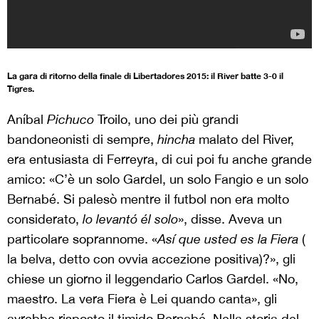
La gara di ritorno della finale di Libertadores 2015: il River batte 3-0 il
Tigres.
Aníbal
Pichuco
Troilo, uno dei più grandi
bandoneonisti di sempre,
hincha
malato del River,
era entusiasta di Ferreyra, di cui poi fu anche grande
amico: «C’è un solo Gardel, un solo Fangio e un solo
Bernabé. Si palesò mentre il futbol non era molto
considerato,
lo levantó él solo
», disse. Aveva un
particolare soprannome. «
Así que usted es la Fiera
(
la belva, detto con ovvia accezione positiva)?», gli
chiese un giorno il leggendario Carlos Gardel. «No,
maestro. La vera Fiera è Lei quando canta», gli
avrebbe risposto il timido Bernabé. Nella storia del