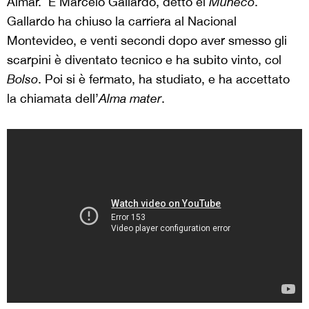
Aimar. E Marcelo Gallardo, detto el
Muñeco
.
Gallardo ha chiuso la carriera al Nacional
Montevideo, e venti secondi dopo aver smesso gli
scarpini è diventato tecnico e ha subito vinto, col
Bolso
. Poi si è fermato, ha studiato, e ha accettato
la chiamata dell’
Alma mater
.