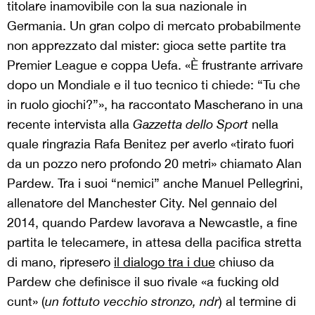
titolare inamovibile con la sua nazionale in
Germania. Un gran colpo di mercato probabilmente
non apprezzato dal mister: gioca sette partite tra
Premier League e coppa Uefa. «È frustrante arrivare
dopo un Mondiale e il tuo tecnico ti chiede: “Tu che
in ruolo giochi?”», ha raccontato Mascherano in una
recente intervista alla
Gazzetta dello Sport
nella
quale ringrazia Rafa Benitez per averlo «tirato fuori
da un pozzo nero profondo 20 metri» chiamato Alan
Pardew. Tra i suoi “nemici” anche Manuel Pellegrini,
allenatore del Manchester City. Nel gennaio del
2014, quando Pardew lavorava a Newcastle, a fine
partita le telecamere, in attesa della pacifica stretta
di mano, ripresero
il dialogo tra i due
chiuso da
Pardew che definisce il suo rivale «a fucking old
cunt» (
un fottuto vecchio stronzo, ndr
) al termine di