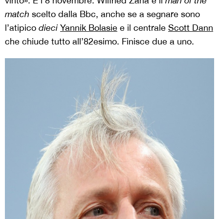
vinto». È l’8 novembre: Wilfried Zaha è il
man of the
match
scelto dalla Bbc, anche se a segnare sono
l’atipico
dieci
Yannik Bolasie
e il centrale
Scott Dann
che chiude tutto all’82esimo. Finisce due a uno.