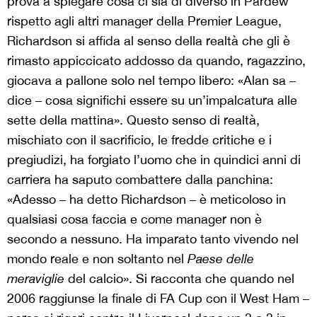
prova a spiegare cosa ci sia di diverso in Pardew
rispetto agli altri manager della Premier League,
Richardson si affida al senso della realtà che gli è
rimasto appiccicato addosso da quando, ragazzino,
giocava a pallone solo nel tempo libero: «Alan sa –
dice – cosa significhi essere su un’impalcatura alle
sette della mattina». Questo senso di realtà,
mischiato con il sacrificio, le fredde critiche e i
pregiudizi, ha forgiato l’uomo che in quindici anni di
carriera ha saputo combattere dalla panchina:
«Adesso – ha detto Richardson – è meticoloso in
qualsiasi cosa faccia e come manager non è
secondo a nessuno. Ha imparato tanto vivendo nel
mondo reale e non soltanto nel
Paese delle
meraviglie
del calcio». Si racconta che quando nel
2006 raggiunse la finale di FA Cup con il West Ham –