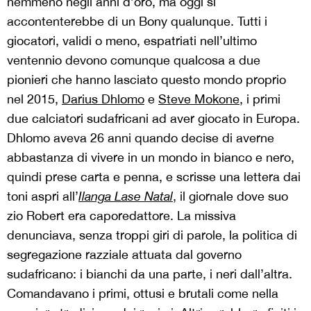
nemmeno negli anni d’oro, ma oggi si
accontenterebbe di un Bony qualunque. Tutti i
giocatori, validi o meno, espatriati nell’ultimo
ventennio devono comunque qualcosa a due
pionieri che hanno lasciato questo mondo proprio
nel 2015,
Darius Dhlomo
e
Steve Mokone
, i primi
due calciatori sudafricani ad aver giocato in Europa.
Dhlomo aveva 26 anni quando decise di averne
abbastanza di vivere in un mondo in bianco e nero,
quindi prese carta e penna, e scrisse una lettera dai
toni aspri all’
Ilanga Lase Natal
, il giornale dove suo
zio Robert era caporedattore. La missiva
denunciava, senza troppi giri di parole, la politica di
segregazione razziale attuata dal governo
sudafricano: i bianchi da una parte, i neri dall’altra.
Comandavano i primi, ottusi e brutali come nella