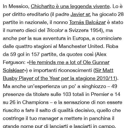
In Messico,
Chicharito è una leggenda vivente
. Lo è
per diritto ereditario (il padre
Javier sr.
ha giocato 28
partite in nazionale, il nonno
Tomás
Balcázar
è stato
il numero dieci del
Tricolor
a Svizzera 1954), ma
anche per la sua avventura in Europa, a cominciare
dalle quattro stagioni al Manchester United. Roba
da 59 gol in 157 partite, da
quotes
così (Alex
Ferguson: «
He reminds me a lot of Ole Gunnar
Solskjaer
») e importanti riconoscimenti (
Sir Matt
Busby Player of the Year per la stagione 2010/11
).
Ma anche un’esperienza un po’ a singhiozzo – 49
presenze da titolare sulle 103 totali in Premier e 14
su 26 in Champions – e la sensazione di non essere
riuscito a fare il salto di qualità decisivo, quello che
costringe il tuo manager a mettere in panchina il
grande nome pur di lanciarti e lasciarti in campo.