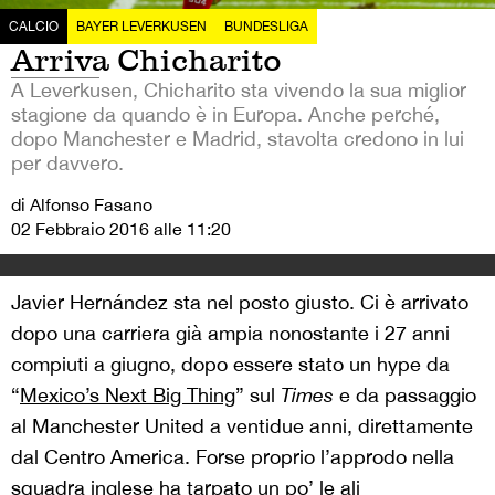
CALCIO
BAYER LEVERKUSEN
BUNDESLIGA
Arriva Chicharito
A Leverkusen, Chicharito sta vivendo la sua miglior
stagione da quando è in Europa. Anche perché,
dopo Manchester e Madrid, stavolta credono in lui
per davvero.
di Alfonso Fasano
02 Febbraio 2016 alle 11:20
Javier Hernández sta nel posto giusto. Ci è arrivato
dopo una carriera già ampia nonostante i 27 anni
compiuti a giugno, dopo essere stato un hype da
“
Mexico’s Next Big Thing
” sul
Times
e da passaggio
al Manchester United a ventidue anni, direttamente
dal Centro America. Forse proprio l’approdo nella
squadra inglese ha tarpato un po’ le ali