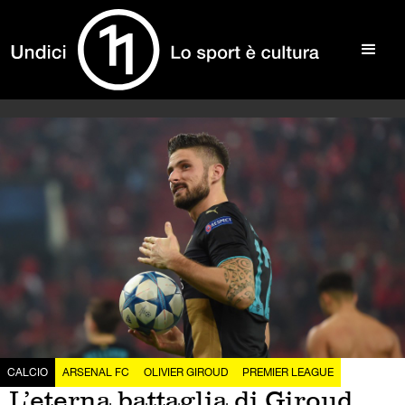
CALCIO
ARSENAL FC
OLIVIER GIROUD
PREMIER LEAGUE
L’eterna battaglia di Giroud