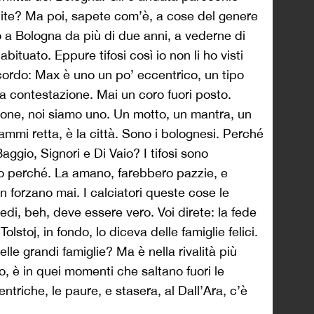
dite? Ma poi, sapete com’è, a cose del genere
ivo a Bologna da più di due anni, a vederne di
 abituato. Eppure tifosi così io non li ho visti
cordo: Max è uno un po’ eccentrico, un tipo
na contestazione. Mai un coro fuori posto.
 one, noi siamo uno. Un motto, un mantra, un
mmi retta, è la città. Sono i bolognesi. Perché
Baggio, Signori e Di Vaio? I tifosi sono
co perché. La amano, farebbero pazzie, e
n forzano mai. I calciatori queste cose le
edi, beh, deve essere vero. Voi direte: la fede
olstoj, in fondo, lo diceva delle famiglie felici.
lle grandi famiglie? Ma è nella rivalità più
io, è in quei momenti che saltano fuori le
entriche, le paure, e stasera, al Dall’Ara, c’è