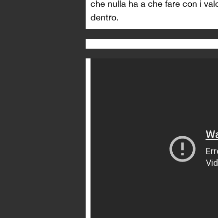
che nulla ha a che fare con i valo
dentro.