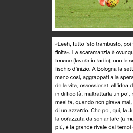
«Eeeh, tutto ‘sto trambusto, poi v
finita». La scaramanzia è ovunqu
tenace (lavora in radio), non la s
fischio d’inizio. A Bologna la se
meno così, aggrappati alla spera
della vita, ossessionati all’idea
in difficoltà, maltrattarla un po
mesi fa, quando non girava mai,
di un azzardo. Che poi, qui, la J
la corazzata da schiantare (a magg
più, è la grande rivale dai tempi