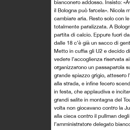
bianconero addosso. Insisto: «Av
il Bologna può farcela». Nicola m
cambiare aria. Resto solo con le 
totalmente paralizzata. A Bolo
partita di calcio. Eppure fuori d
dalle 18 c’è già un sacco di ge
Metto in cuffia gli U2 e decido di
vedere l’accoglienza riservata ai 
organizzarono un passaparola su 
grande spiazzo grigio, attesero l
alla strada, e infine fecero scend
in festa, che applaudiva e incit
grandi salite in montagna del To
volta non giocavano contro la Ju
alla cieca contro il pullman degl
l’amministratore delegato bianco