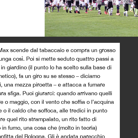
>
ve Max scende dal tabaccaio e compra un grosso
lunga così. Poi si mette seduto quattro passi a
 in giardino (il punto lo ha scelto sulla base di
etico), fa un giro su se stesso – diciamo
, una mezza piroetta – e attacca a fumare
a sfiga. Puoi giurarci: quando arrivano quelli
e o maggio, con il vento che soffia o l’acquina
 o il caldo che soffoca, alle tredici in punto
e quel rito strampalato, un rito fatto di
in fumo, una cosa che (molto in teoria)
onfitta del Bologna. Gli è andata parecchio