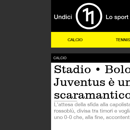
CALCIO
TENNI
CALCIO
Stadio • Bol
Juventus è un
scaramantic
L'attesa della sfida alla capolist
rossoblù, divisa tra timori e vogl
uno 0-0 che, alla fine, accontenta