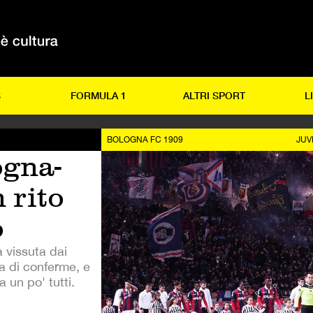
S
FORMULA 1
ALTRI SPORT
L
BOLOGNA FC 1909
JUV
ogna-
 rito
o
a vissuta dai
ia di conferme, e
 un po' tutti.