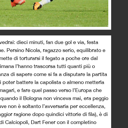
edrai: dieci minuti, fan due gol e via, festa
e. Persino Nicola, ragazzo serio, equilibrato e
mette di torturarsi il fegato a poche ore dal
ttimana l’hanno trascorsa tutti quanti più o
nza di sapere come si fa a disputare la partita
 di poter battere la capolista o almeno metterla
’, magari, e fare quel passo verso l’Europa che
 quando il Bologna non vinceva mai, era peggio
uve non è soltanto l’avversaria per eccellenza,
ior ragione dopo quindici vittorie di fila), è di
 di Calciopoli, Dart Fener con il completino