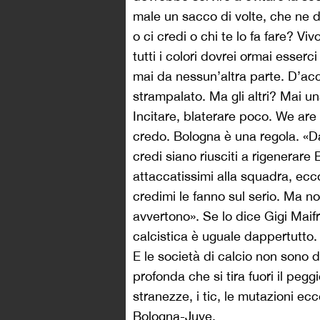
male un sacco di volte, che ne 
o ci credi o chi te lo fa fare? V
tutti i colori dovrei ormai esserci
mai da nessun’altra parte. D’ac
strampalato. Ma gli altri? Mai u
Incitare, blaterare poco. We are
credo. Bologna è una regola. «Da
credi siano riusciti a rigenerare 
attaccatissimi alla squadra, ec
credimi le fanno sul serio. Ma no
avvertono». Se lo dice Gigi Maifr
calcistica è uguale dappertutto. T
E le società di calcio non sono de
profonda che si tira fuori il pegg
stranezze, i tic, le mutazioni ecc
Bologna-Juve.