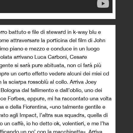
ferro battuto e file di steward in k-way blu e
come attraversare la porticina del film di John
ttimo piano e mezzo e conduce in un luogo
ciolata arrivano Luca Carboni, Cesare
ente si sarà pure abituata, non ci farà più
pre un certo effetto vedere alcuni dei miei cd
a sciarpa rossoblù al collo. Arriva Joey
Bologna dal fallimento e dall’oblio, uno dei
dice Forbes, eppure, mi ha raccontato una volta
a e della Fiorentina, «uno talmente gentile e
to agli Impact, l’altra sua squadra, quella di
 un caffè, io ho detto ok, volentieri, e me l’ha
trafficando un po’ con la macchinetta». Arriva