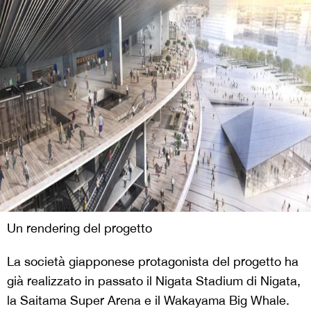
Un rendering del progetto
La società giapponese protagonista del progetto ha
già realizzato in passato il Nigata Stadium di Nigata,
la Saitama Super Arena e il Wakayama Big Whale.
Il Nikken Sekkei, con i suoi oltre cento anni di storia,
rappresenta uno degli studi d’architettura e
d’ingegneria più importanti d’Asia. Gli interventi di
ampliamento e miglioramento dello stadio in uso
avverranno nell’arco di cinque anni (tra il 2017 e il
2021), periodo in cui non smetterà di essere
Primera
utilizzato l’impianto attuale. Ad esempio la
Graderia
de Gol Sud y de Gol Nord sarà demolita e
ricostruita durante l’estate del 2018, mentre tra