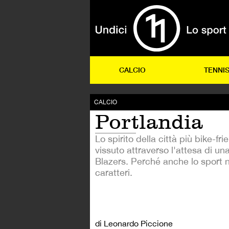
CALCIO
TENNI
CALCIO
Portlandia
Lo spirito della città più bike-fr
vissuto attraverso l'attesa di una 
Blazers. Perché anche lo sport n
caratteri.
di Leonardo Piccione