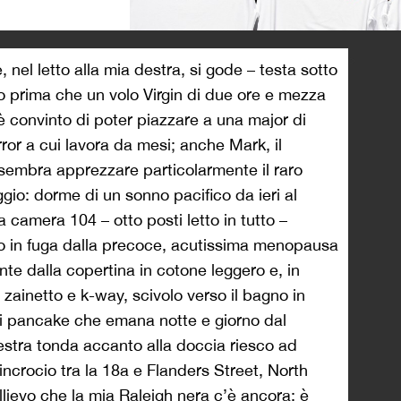
>
, nel letto alla mia destra, si gode – testa sotto
no prima che un volo Virgin di due ore e mezza
è convinto di poter piazzare a una major di
rror a cui lavora da mesi; anche Mark, il
 sembra apprezzare particolarmente il raro
io: dorme di un sonno pacifico da ieri al
 camera 104 – otto posti letto in tutto –
ico in fuga dalla precoce, acutissima menopausa
te dalla copertina in cotone leggero e, in
zainetto e k-way, scivolo verso il bagno in
 pancake che emana notte e giorno dal
nestra tonda accanto alla doccia riesco ad
incrocio tra la 18a e Flanders Street, North
llievo che la mia Raleigh nera c’è ancora: è