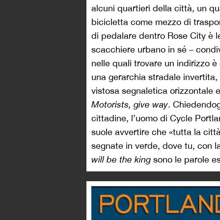
alcuni quartieri della città, un qu
bicicletta come mezzo di traspor
di pedalare dentro Rose City è le
scacchiere urbano in sé – condiv
nelle quali trovare un indirizzo 
una gerarchia stradale invertita,
vistosa segnaletica orizzontale e
Motorists,
give way
. Chiedendogl
cittadine, l’uomo di Cycle Portl
suole avvertire che «tutta la citt
segnate in verde, dove tu, con 
will be the king
sono le parole es