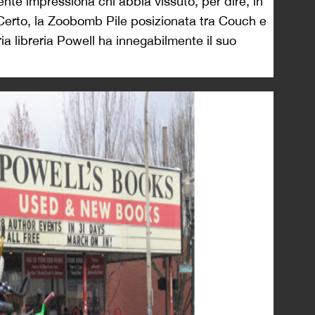
mente impressiona chi abbia vissuto, per dire, in
 Certo, la Zoobomb Pile posizionata tra Couch e
ia libreria Powell ha innegabilmente il suo