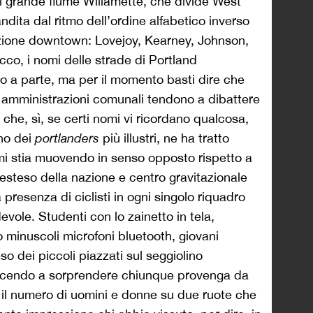
il grande fiume Willamette, che divide West
dita dal ritmo dell’ordine alfabetico inverso
rezione downtown: Lovejoy, Kearney, Johnson,
Ecco, i nomi delle strade di Portland
 a parte, ma per il momento basti dire che
le amministrazioni comunali tendono a dibattere
e che, sì, se certi nomi vi ricordano qualcosa,
no dei
portlanders
più illustri, ne ha tratto
mi stia muovendo in senso opposto rispetto a
 esteso della nazione e centro gravitazionale
a presenza di ciclisti in ogni singolo riquadro
ole. Studenti con lo zainetto in tela,
o minuscoli microfoni bluetooth, giovani
 dei piccoli piazzati sul seggiolino
iuscendo a sorprendere chiunque provenga da
 il numero di uomini e donne su due ruote che