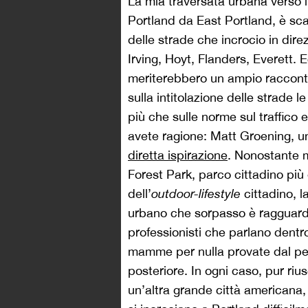
La mia traversata urbana verso 
Portland da East Portland, è scan
delle strade che incrocio in di
Irving, Hoyt, Flanders, Everett. 
meriterebbero un ampio racconto
sulla intitolazione delle strade 
più che sulle norme sul traffico 
avete ragione: Matt Groening, u
diretta ispirazione
. Nonostante 
Forest Park, parco cittadino più
dell’
outdoor-lifestyle
cittadino, l
urbano che sorpasso è ragguardev
professionisti che parlano dentr
mamme per nulla provate dal peso
posteriore. In ogni caso, pur r
un’altra grande città americana,