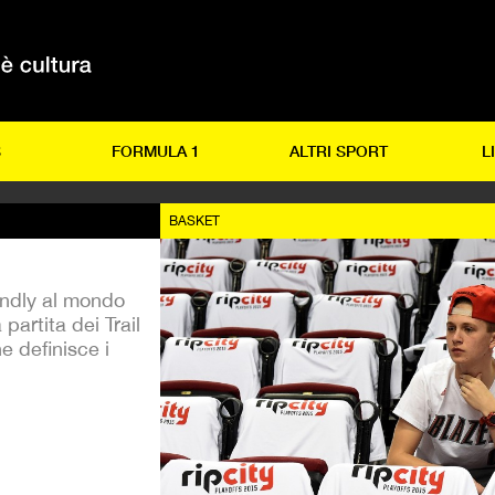
S
FORMULA 1
ALTRI SPORT
L
BASKET
iendly al mondo
partita dei Trail
e definisce i