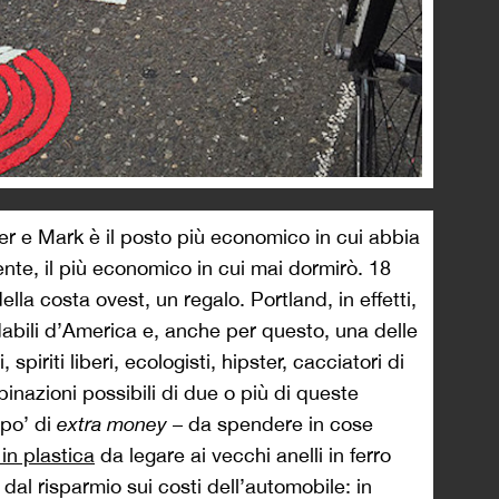
ver e Mark è il posto più economico in cui abbia
ente, il più economico in cui mai dormirò. 18
ella costa ovest, un regalo. Portland, in effetti,
abili d’America e, anche per questo, una delle
 spiriti liberi, ecologisti, hipster, cacciatori di
inazioni possibili di due o più di queste
 po’ di
extra money
– da spendere in cose
 in plastica
da legare ai vecchi anelli in ferro
a dal risparmio sui costi dell’automobile: in