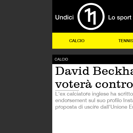
CALCIO
TENNI
CALCIO
David Beck
voterà contro
L'ex calciatore inglese ha scritt
endorsement sul suo profilo Ins
proposta di uscire dall'Unione 