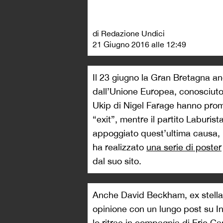
di Redazione Undici
21 Giugno 2016 alle 12:49
Il 23 giugno la Gran Bretagna an
dall’Unione Europea, conosciuto 
Ukip di Nigel Farage hanno prom
“exit”, mentre il partito Laburist
appoggiato quest’ultima causa, n
ha realizzato
una serie di poster
dal suo sito.
Anche David Beckham, ex stella 
opinione con un lungo post su 
lo ritrae in compagnia di Eric Ca