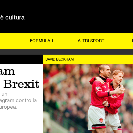
S
FORMULA 1
ALTRI SPORT
L
DAVID BECKHAM
ham
 Brexit
o un
tagram contro la
Europea.