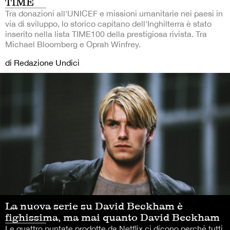
TIME
Tra donazioni all'UNICEF e missioni umanitarie nei paesi in
via di sviluppo, lo storico capitano dell'Inghilterra è stato
inserito nella lista TIME100 della prestigiosa rivista. Tra
Michael Bloomberg e Oprah Winfrey.
di Redazione Undici
La nuova serie su David Beckham è
fighissima, ma mai quanto David Beckham
Le quattro puntate prodotte da Netflix ci dicono perché tutti,