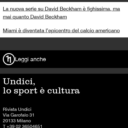
La nuova serie su David Beckham è fighissima, ma
mai quanto David Beckham
Miami è diventata l’epicentro del calcio americano
>
Leggi anche
Undici,
lo sport è cultura
Rivista Undici
Via Garofalo 31
20133 Milano
T +39 02 36504651