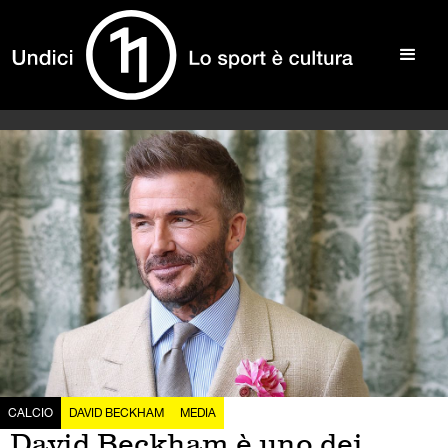
CALCIO
DAVID BECKHAM
MEDIA
David Beckham è uno dei