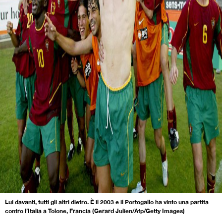
Lui davanti, tutti gli altri dietro. È il 2003 e il Portogallo ha vinto una partita
contro l’Italia a Tolone, Francia (Gerard Julien/Afp/Getty Images)