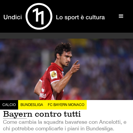
CALCIO
BUNDESLIGA
FC BAYERN MONACO
Bayern contro tutti
Come cambia la squadra bavarese con Ancelotti, e
chi potrebbe complicarle i piani in Bundesliga.