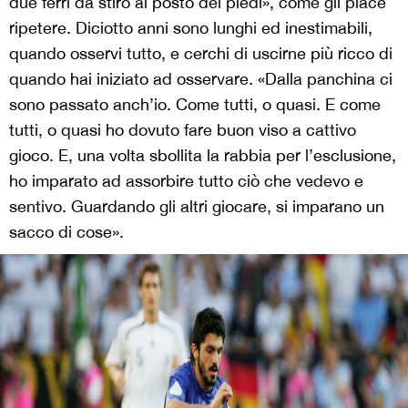
due ferri da stiro al posto dei piedi», come gli piace
ripetere. Diciotto anni sono lunghi ed inestimabili,
quando osservi tutto, e cerchi di uscirne più ricco di
quando hai iniziato ad osservare. «Dalla panchina ci
sono passato anch’io. Come tutti, o quasi. E come
tutti, o quasi ho dovuto fare buon viso a cattivo
gioco. E, una volta sbollita la rabbia per l’esclusione,
ho imparato ad assorbire tutto ciò che vedevo e
sentivo. Guardando gli altri giocare, si imparano un
sacco di cose».