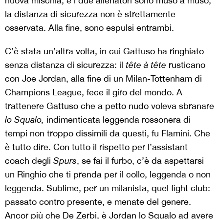
nuova mischia, e i due allenatori sono muso a muso,
la distanza di sicurezza non è strettamente
osservata. Alla fine, sono espulsi entrambi.
C’è stata un’altra volta, in cui Gattuso ha ringhiato
senza distanza di sicurezza: il
t
ê
te
à
t
ê
te
rusticano
con Joe Jordan, alla fine di un Milan-Tottenham di
Champions League, fece il giro del mondo. A
trattenere Gattuso che a petto nudo voleva sbranare
lo Squalo,
indimenticata leggenda rossonera di
tempi non troppo dissimili da questi, fu Flamini. Che
è tutto dire. Con tutto il rispetto per l’assistant
coach degli
Spurs
, se fai il furbo, c’è da aspettarsi
un Ringhio che ti prenda per il collo, leggenda o non
leggenda. Sublime, per un milanista, quel fight club:
passato contro presente, e menate del genere.
Ancor più che De Zerbi, è Jordan lo Squalo ad avere