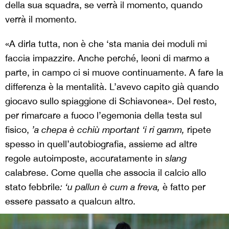
della sua squadra, se verrà il momento, quando
verrà il momento.
«A dirla tutta, non è che ‘sta mania dei moduli mi
faccia impazzire. Anche perché, leoni di marmo a
parte, in campo ci si muove continuamente. A fare la
differenza è la mentalità. L’avevo capito già quando
giocavo sullo spiaggione di Schiavonea». Del resto,
per rimarcare a fuoco l’egemonia della testa sul
fisico,
’
a chepa
è
cchi
ù
mportant
‘
i ri gamm,
ripete
spesso in quell’autobiografia, assieme ad altre
regole autoimposte, accuratamente in
slang
calabrese. Come quella che associa il calcio allo
stato febbrile
:
‘
u pallun
è
cum a freva,
è fatto per
essere passato a qualcun altro.