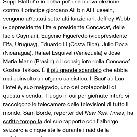
Sepp Blatter è in corsa per una nuova elezione
contro il principe giordano Ali bin Al Hussein,
vengono arrestati sette alti funzionari: Jeffrey Webb
(vicepresidente Fifa e presidente Concacaf, delle
Isole Cayman), Eugenio Figueredo (vicepresidente
Fifa, Uruguay), Eduardo Li (Costa Rica), Julio Roca
(Nicaragua), Rafael Esquivel (Venezuela) e José
Maria Marin (Brasile) e il consigliere della Concacaf
Costas Takkas. È
i
l più grande scandalo
che abbia
mai coinvolto un organo calcistico. Il Baur au Lac
Hotel è, suo malgrado, uno dei protagonisti di
questa vicenda, il luogo in cui per giornate intere si
raccolgono le telecamere delle televisioni di tutto il
mondo. Sam Borde, reporter del
New York Times
,
ha
scritto tempo fa
del suo rapporto con l’albergo
svizzero a cinque stelle durante i raid della