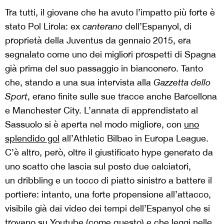
Tra tutti, il giovane che ha avuto l’impatto più forte è
stato Pol Lirola: ex
canterano
dell’Espanyol, di
proprietà della Juventus da gennaio 2015, era
segnalato come uno dei migliori prospetti di Spagna
già prima del suo passaggio in bianconero. Tanto
che, stando a una sua intervista alla
Gazzetta dello
Sport
, erano finite sulle sue tracce anche Barcellona
e Manchester City. L’annata di apprendistato al
Sassuolo si è aperta nel modo migliore, con
uno
splendido gol
all’Athletic Bilbao in Europa League.
C’è altro, però, oltre il giustificato hype generato da
uno scatto che lascia sul posto due calciatori,
un dribbling e un tocco di piatto sinistro a battere il
portiere: intanto, una forte propensione all’attacco,
visibile già dai video dei tempi dell’Espanyol che si
trovano su Youtube (come
questo
) e che leggi nelle