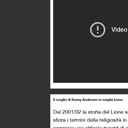
anni: Govou,
le punizioni di Ju
Essien, Malouda, Elber e Abidal
incompleta). In Champions League
Porto di Mourinho nel 2003/04, d
agli ottavi, imbambolato dal
dop
e in semifinale 2009/10 da un B
fuoco fatuo di un ciclo che si st
investimenti dei quatarioti e, d
nostalgico Montpellier comincer
Le ultime stagioni del Lione so
prende bene l’impossibilità di c
volte i quatarioti
definendo la lo
competitività dell’intera Lega», 
miglioramento del proprio club.
risultati vincenti, l’arrivo di c