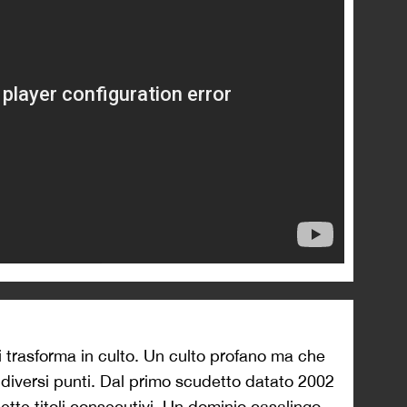
ninho Pernambucano
, Caçapa, Cris, Dhorasoo,
(lista comunque parzialissima e
 viene eliminato tre volte ai quarti – dal
al Psv e l’ultima dal Milan nel 2005/06; una
pio passo ankle breaker
di Amantino Mancini,
ayern Monaco rutilante ma incompleto. È il
a chiudendo, a Parigi stanno arrivando gli
opo un ultimo campionato vinto da un ingenuo e
à il dominio dei
Les Parisiens
.
no state annate da comprimario. Aulas non
ompetere con le finanze del Psg, attacca più
ro gestione
«un dumping fiscale che abbassa la
salvo poi studiarne i
metodi di irroramento
per il
 Per un Presidente abituato a una decade di
ompetitor come Nasser Al-Khelaïfi rappresenta un