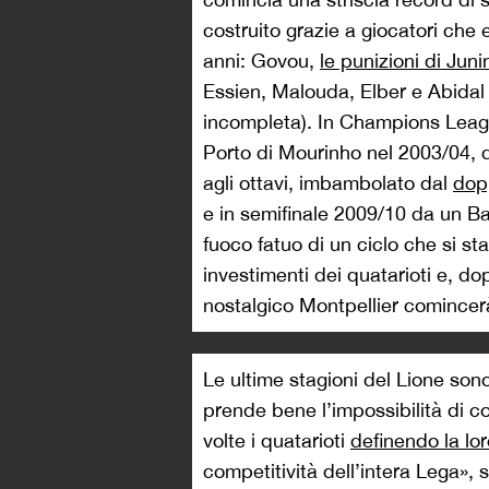
downgrade di aspettative non di
passaggio decisivo per il Lione
allontanamento dalla vecchia c
che va scomparendo, e apre a in
agosto il fondo d’investimento c
club, versando nelle casse dell’
minoranza. La maggior parte del c
per
ridurre il debito della societ