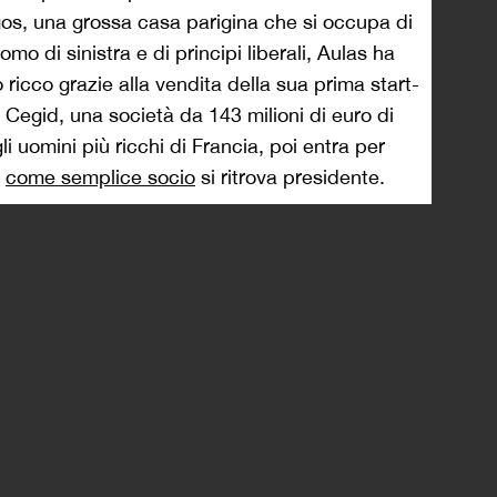
uadre più competitive del Paese.
 nuovo tecnico e ottiene la promozione in
dei
Les Gones
è una lenta e costante salita ai
olta arriva agli albori del ventunesimo secolo:
i Aulas imprenditore e quelle del club membro
1 comincia l’epoca aurea del calcio a Lione:
ra arriva seconda a quattro punti dal Nantes,
 reti e un Sonny Anderson in versione