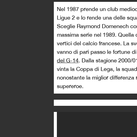
Il meglio di Sonny Anderson in maglia Lione
Dal 2001/02 la storia del Lione 
sfiora i termini della religiosità
comincia una striscia record di s
costruito grazie a giocatori che 