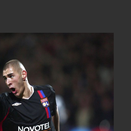
dney Govou dopo una rete realizzata in una
ione e Manchester United (Fred
 della vittorie e l’attuale gestione c’è lo
enti dall’academy. Lacazette, Grenier, Loic
hezzal, Alassane Pléa (oggi al Nizza), sono
gli ultimi anni in un settore giovanile che aveva
zema, Giuly, Ben Arfa e Kanouté. Dal 2012/13
, un terzo e un quinto posto. Sulla panchina si
 e poi Hubert Fournier (entrambi ex
 quest’ultimo viene licenziato da Aulas la
ino porta a Bruno Génésio. Tecnico nato e