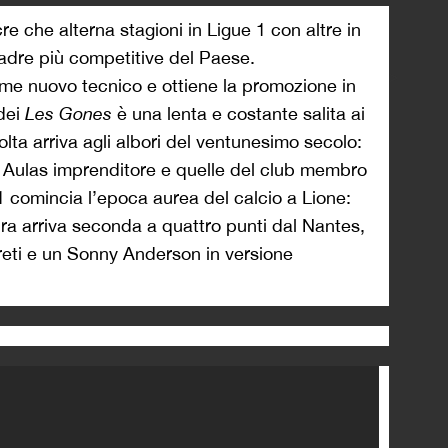
si trasforma in culto. Un culto profano ma che
 in diversi punti. Dal primo scudetto datato 2002
ette titoli consecutivi. Un dominio casalingo
entreranno nell’immaginario dei tifosi di quegli