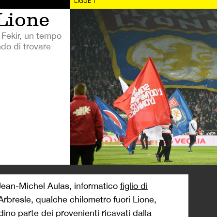
>
Jean-Michel Aulas, informatico
figlio di
’Arbresle, qualche chilometro fuori Lione,
dino parte dei provenienti ricavati dalla
gos, una grossa casa parigina che si occupa di
mo di sinistra e di principi liberali, Aulas ha
 ricco grazie alla vendita della sua prima start-
 Cegid, una società da 143 milioni di euro di
li uomini più ricchi di Francia, poi entra per
e
come semplice socio
si ritrova presidente.
 che alterna stagioni in Ligue 1 con altre in