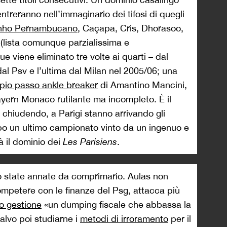
geribile. Aulas comincia a capire che un
 è rappresentato da un progressivo
onduzione padronale, appartenente a un calcio
vestimenti provenienti dall’Oriente. Lo scorso
inese
Idg Capital Partners acquista il 20% del
Ol Groupe 100 milioni, rilevandone una quota di
apitale investito dal fondo è utilizzato
à
.