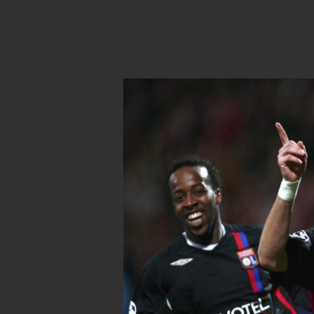
Karim Benzema festeggia con Si
gara di Champions League tra L
Dufour/Afp/Getty Images)
A fare da trait d’union tra l’epoca
sfruttamento dei talenti proveni
Remy, Fekir, Gonalons, Umtiti, G
solo alcuni dei nomi cresciuti ne
già prodotto giocatori come Ben
a oggi sono arrivati due secondi
sono alternati prima Rémi Garde
calciatori rosso-azzurri), quando
naturale prosecuzione del camm