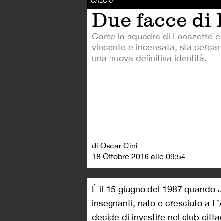
di Oscar Cini
18 Ottobre 2016 alle 09:54
È il 15 giugno del 1987 quando 
insegnanti
, nato e cresciuto a L
decide di investire nel club citta
cessione della sua Cegi alla Ce
produrre software di gestione. Uo
partecipato al ’68 ed è diventato
up. Tornato a Lione, prima fonda
fatturato che fa di Aulas uno deg
caso nel calcio. Arrivato al Lion
Nel 1987 prende un club mediocre