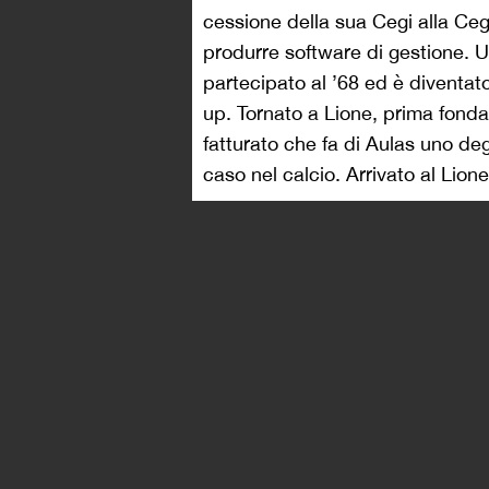
Ligue 2 e lo rende una delle sq
Sceglie Raymond Domenech come
massima serie nel 1989. Quella 
vertici del calcio francese. La sv
vanno di pari passo le fortune d
del G-14
. Dalla stagione 2000/0
vinta la Coppa di Lega, la squad
nonostante la miglior differenza
supereroe.