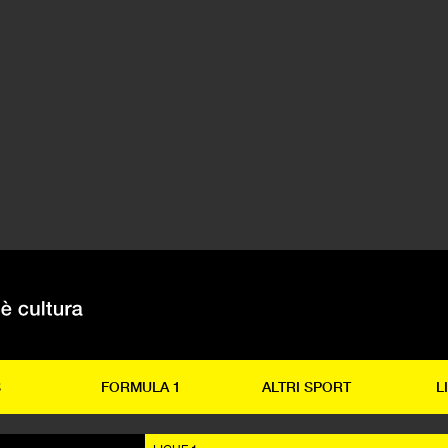
S
FORMULA 1
ALTRI SPORT
L
LIGUE 1
 Lione
 Fekir, un tempo
do di trovare