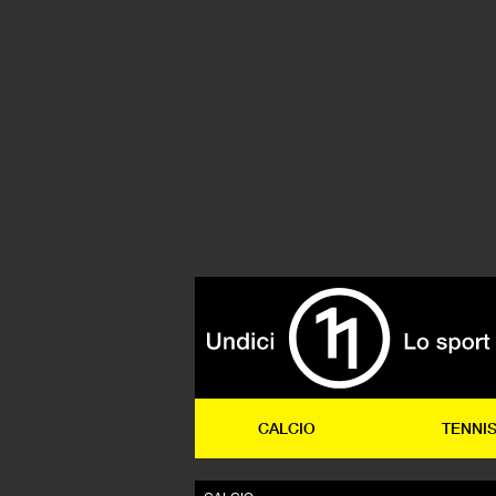
CALCIO
TENNI
CALCIO
Due facce di
Come la squadra di Lacazette e
vincente e incensata, sta cercan
una nuova definitiva identità.