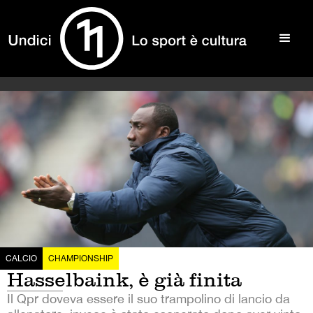
CALCIO
CHAMPIONSHIP
Hasselbaink, è già finita
Il Qpr doveva essere il suo trampolino di lancio da