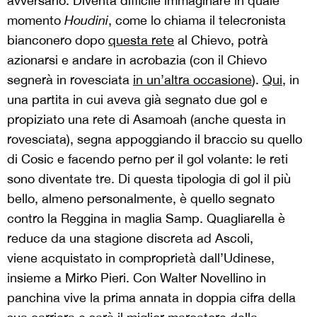
avversario. Diventa difficile immaginare in quale
momento
Houdini
, come lo chiama il telecronista
bianconero dopo
questa rete
al Chievo, potrà
azionarsi e andare in acrobazia (con il Chievo
segnerà in rovesciata
in un’altra occasione
).
Qui
, in
una partita in cui aveva già segnato due gol e
propiziato una rete di Asamoah (anche questa in
rovesciata), segna appoggiando il braccio su quello
di Cosic e facendo perno per il gol volante: le reti
sono diventate tre. Di questa tipologia di gol il più
bello, almeno personalmente, è quello segnato
contro la Reggina in maglia Samp. Quagliarella è
reduce da una stagione discreta ad Ascoli,
viene acquistato in comproprietà dall’Udinese,
insieme a Mirko Pieri. Con Walter Novellino in
panchina vive la prima annata in doppia cifra della