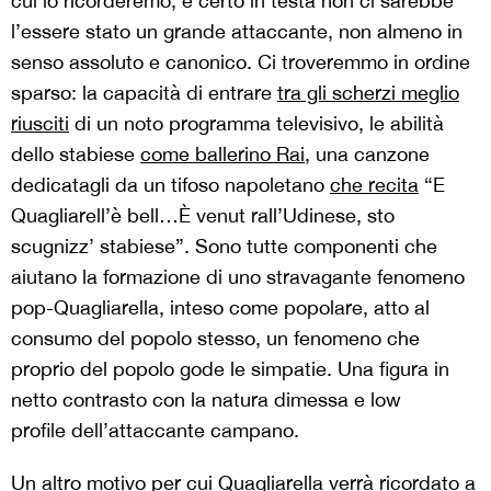
cui lo ricorderemo, e certo in testa non ci sarebbe
l’essere stato un grande attaccante, non almeno in
senso assoluto e canonico. Ci troveremmo in ordine
sparso: la capacità di entrare
tra gli scherzi meglio
riusciti
di un noto programma televisivo, le abilità
dello stabiese
come ballerino Rai
, una canzone
dedicatagli da un tifoso napoletano
che recita
“E
Quagliarell’è bell…È venut rall’Udinese, sto
scugnizz’ stabiese”. Sono tutte componenti che
aiutano la formazione di uno stravagante fenomeno
pop-Quagliarella, inteso come popolare, atto al
consumo del popolo stesso, un fenomeno che
proprio del popolo gode le simpatie. Una figura in
netto contrasto con la natura dimessa e low
profile dell’attaccante campano.
Un altro motivo per cui Quagliarella verrà ricordato a