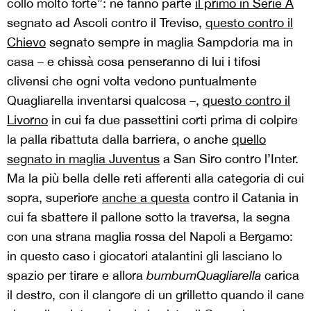
collo molto forte”: ne fanno parte
il primo in Serie A
segnato ad Ascoli contro il Treviso,
questo contro il
Chievo
segnato sempre in maglia Sampdoria ma in
casa – e chissà cosa penseranno di lui i tifosi
clivensi che ogni volta vedono puntualmente
Quagliarella inventarsi qualcosa –,
questo contro il
Livorno
in cui fa due passettini corti prima di colpire
la palla ribattuta dalla barriera, o anche
quello
segnato in maglia Juventus
a San Siro contro l’Inter.
Ma la più bella delle reti afferenti alla categoria di cui
sopra, superiore
anche a questa
contro il Catania in
cui fa sbattere il pallone sotto la traversa, la segna
con una strana maglia rossa del Napoli a Bergamo:
in questo caso i giocatori atalantini gli lasciano lo
spazio per tirare e allora
bumbumQuagliarella
carica
il destro, con il clangore di un grilletto quando il cane