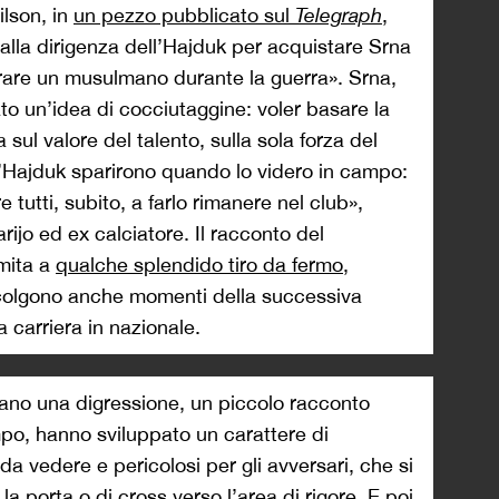
ilson, in
un pezzo pubblicato sul
Telegraph
,
dalla dirigenza dell’Hajduk per acquistare Srna
rare un musulmano durante la guerra». Srna,
o un’idea di cocciutaggine: voler basare la
 sul valore del talento, sulla sola forza del
l’Hajduk sparirono quando lo videro in campo:
tutti, subito, a farlo rimanere nel club»,
ijo ed ex calciatore. Il racconto del
imita a
qualche splendido tiro da fermo
,
ccolgono anche momenti della successiva
 carriera in nazionale.
itano una digressione, un piccolo racconto
mpo, hanno sviluppato un carattere di
da vedere e pericolosi per gli avversari, che si
 la porta o di cross verso l’area di rigore. E poi,