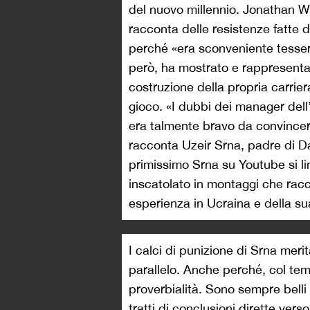
del nuovo millennio. Jonathan W
racconta delle resistenze fatte 
perché «era sconveniente tesse
però, ha mostrato e rappresentat
costruzione della propria carriera
gioco. «I dubbi dei manager del
era talmente bravo da convincere 
racconta Uzeir Srna, padre di Dar
primissimo Srna su Youtube si l
inscatolato in montaggi che ra
esperienza in Ucraina e della sua
I calci di punizione di Srna mer
parallelo. Anche perché, col te
proverbialità. Sono sempre belli 
tratti di conclusioni dirette verso