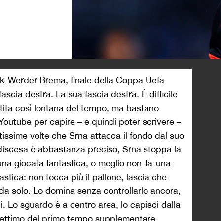
>
sk-Werder Brema, finale della Coppa Uefa
ascia destra. La sua fascia destra. È difficile
partita così lontana del tempo, ma bastano
 Youtube per capire – e quindi poter scrivere –
tissime volte che Srna attacca il fondo dal suo
a discesa è abbastanza preciso, Srna stoppa la
 una giocata fantastica, o meglio non-fa-una-
stica: non tocca più il pallone, lascia che
da solo. Lo domina senza controllarlo ancora,
i. Lo sguardo è a centro area, lo capisci dalla
 settimo del primo tempo supplementare,