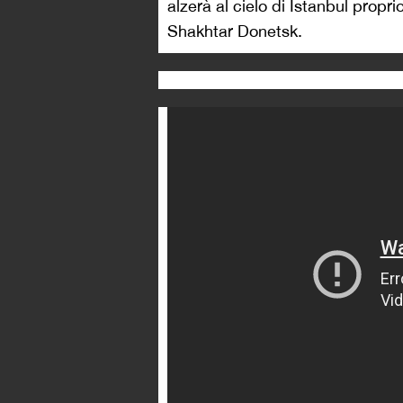
alzerà al cielo di Istanbul propr
Shakhtar Donetsk.