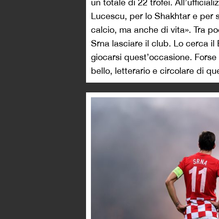
un totale di 22 trofei. All’uffici
Lucescu, per lo Shakhtar e per s
calcio, ma anche di vita». Tra p
Srna lasciare il club. Lo cerca il
giocarsi quest’occasione. Forse 
bello, letterario e circolare di qu