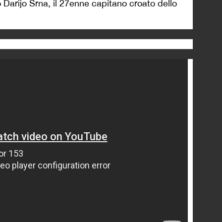
io Darijo Srna, il 27enne capitano croato dello