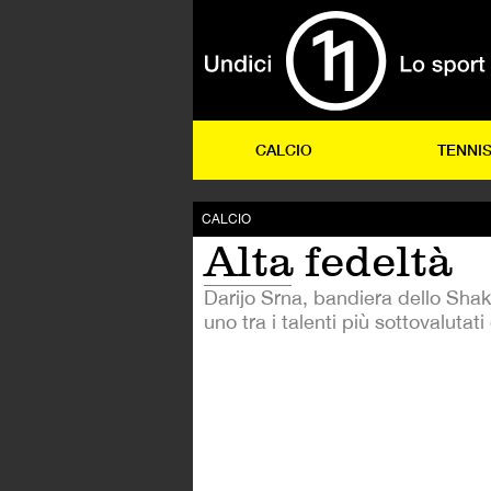
CALCIO
TENNI
CALCIO
Alta fedeltà
Darijo Srna, bandiera dello Sha
uno tra i talenti più sottovalutat