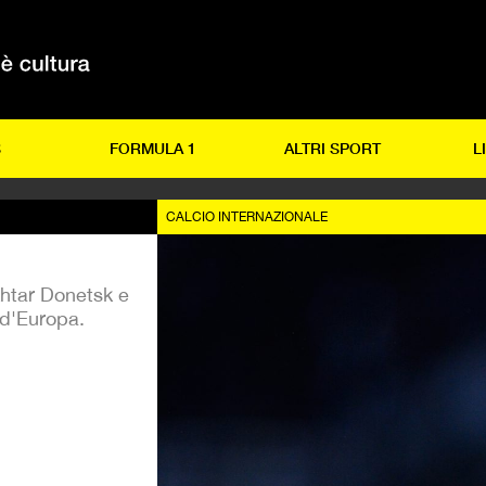
S
FORMULA 1
ALTRI SPORT
L
CALCIO INTERNAZIONALE
khtar Donetsk e
i d'Europa.