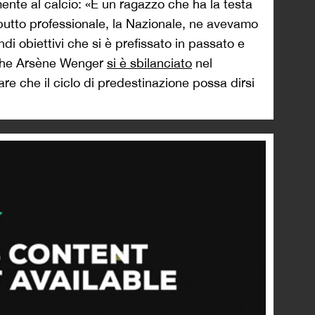
nte al calcio: «È un ragazzo che ha la testa
debutto professionale, la Nazionale, ne avevamo
ndi obiettivi che si è prefissato in passato e
nche Arsène Wenger
si è sbilanciato
nel
re che il ciclo di predestinazione possa dirsi