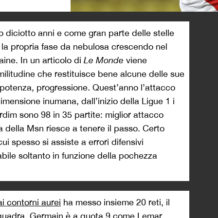
>
 diciotto anni e come gran parte delle stelle
o la propria fase da nebulosa crescendo nel
ine. In un articolo di
Le Monde
viene
ilitudine che restituisce bene alcune delle sue
à, potenza, progressione. Quest’anno l’attacco
ensione inumana, dall’inizio della Ligue 1 i
ardim sono 98 in 35 partite: miglior attacco
 della Msn riesce a tenere il passo. Certo
 cui spesso si assiste a errori difensivi
bile soltanto in funzione della pochezza
i contorni aurei
ha messo insieme 20 reti, il
squadra, Germain è a quota 9 come Lemar,