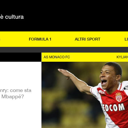
S
FORMULA 1
ALTRI SPORT
L
AS MONACO FC
KYLIA
enry: come sta
an Mbappé?