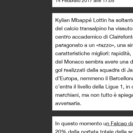
14 Febbraio 2017 alle 17:05
Kylian Mbappé Lottin ha soltanto
del calcio transalpino ha vissut
centro accademico di Clairefonta
paragonato a un «razzo», una sim
caratteristiche migliori: rapidit
del Monaco sembra avere una dim
gol realizzati dalla squadra di J
d’Europa, nemmeno il Barcellona
c’entra il livello della Ligue 1, in
marchiani, ma non tutto è spiega
avversaria.
In questo momento u
n Falcao da
20% della portata totale della 