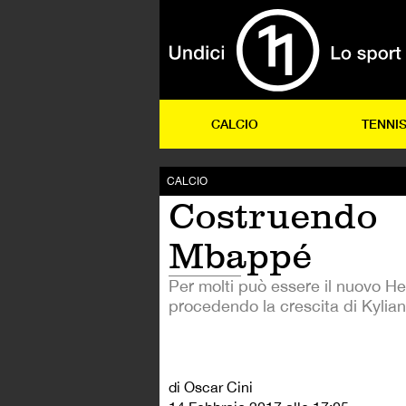
CALCIO
TENNI
CALCIO
Costruendo
Mbappé
Per molti può essere il nuovo H
procedendo la crescita di Kyli
di Oscar Cini