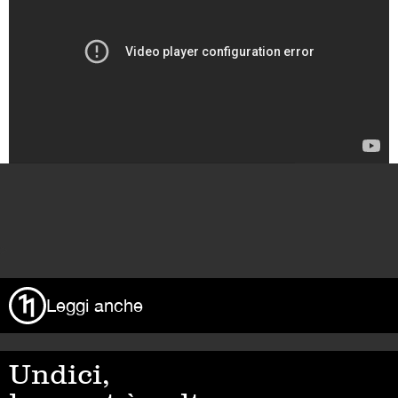
>
Leggi anche
Undici,