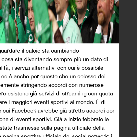
 guardare il calcio sta cambiando
 cosa sta diventando sempre più un dato di
tà, i servizi alternativi con cui è possibile
, ed è anche per questo che un colosso dei
cemente stringendo accordi con numerose
ero esistono già servizi di streaming con quota
re i maggiori eventi sportivi al mondo. È di
cui Facebook avrebbe già stretto accordi con
ne di eventi sportivi. Già a inizio febbraio le
state trasmesse sulla pagina ufficiale della
pagina sportiva ufficiale del social network: i