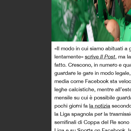
«Il modo in cui siamo abituati a
lentamente»
scrive
Il Post
,
ma la
fatto. Crescono, in numero e quali
guardare le gare in modo legale
media come Facebook
sta velo
leghe calcistiche, mentre all’est
mensile su cui è possibile guarda
pochi giorni fa
la notizia
secondo 
la Liga spagnola per la trasmissio
semifinali di Coppa del Re sono 
Liga e su Sports on Facebook, la 