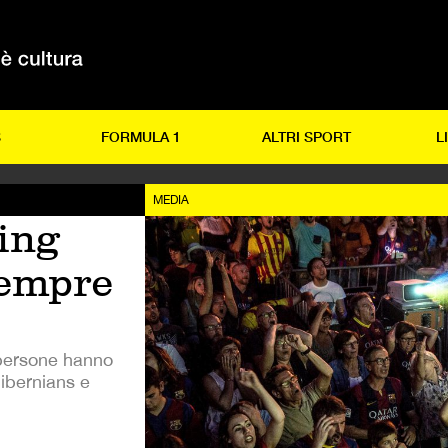
S
FORMULA 1
ALTRI SPORT
L
MEDIA
ming
sempre
 persone hanno
ibernians e