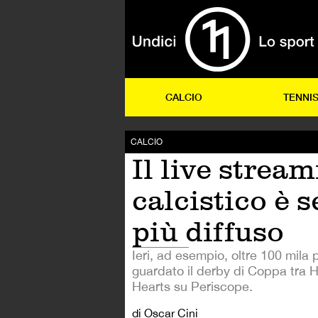
CALCIO
TENNI
CALCIO
Il live strea
calcistico è 
più diffuso
Ieri, ad esempio, oltre 100 mila
guardato il derby di Coppa tra H
Hearts su Periscope.
di Oscar Cini