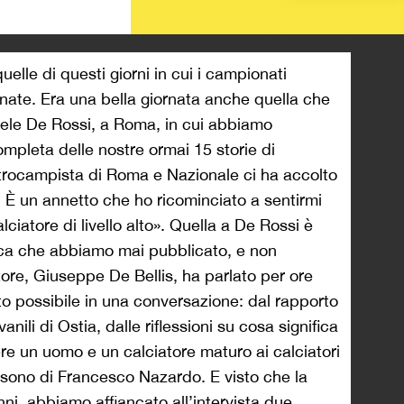
>
uelle di questi giorni in cui i campionati
ornate. Era una bella giornata anche quella che
ele De Rossi, a Roma, in cui abbiamo
completa delle nostre ormai 15 storie di
ntrocampista di Roma e Nazionale ci ha accolto
 È un annetto che ho ricominciato a sentirmi
lciatore di livello alto». Quella a De Rossi è
icca che abbiamo mai pubblicato, e non
ttore, Giuseppe De Bellis, ha parlato per ore
o possibile in una conversazione: dal rapporto
anili di Ostia, dalle riflessioni su cosa significa
re un uomo e un calciatore maturo ai calciatori
e sono di Francesco Nazardo. E visto che la
i, abbiamo affiancato all’intervista due