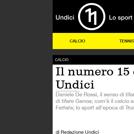
CALCIO
TENNI
CALCIO
Il numero 15 
Undici
Daniele De Rossi, il senso di tif
di tifare Genoa; com'è il calcio 
Ferrara; lo sport all'epoca di Tr
di Redazione Undici