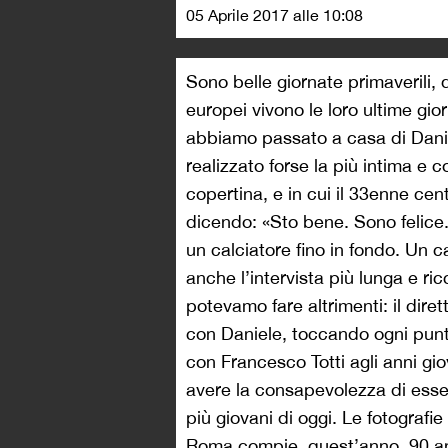
05 Aprile 2017 alle 10:08
Sono belle giornate primaverili, q
europei vivono le loro ultime gi
abbiamo passato a casa di Dani
realizzato forse la più intima e 
copertina, e in cui il 33enne ce
dicendo: «Sto bene. Sono felice.
un calciatore fino in fondo. Un ca
anche l’intervista più lunga e r
potevamo fare altrimenti: il dire
con Daniele, toccando ogni punt
con Francesco Totti agli anni giov
avere la consapevolezza di esse
più giovani di oggi. Le fotografi
Roma compie, quest’anno, 90 ann