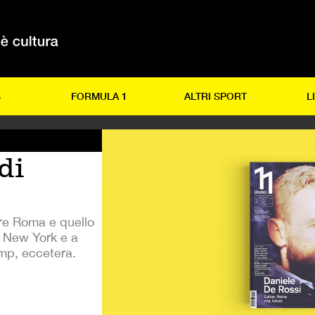
S
FORMULA 1
ALTRI SPORT
L
di
are Roma e quello
a New York e a
ump, eccetera.