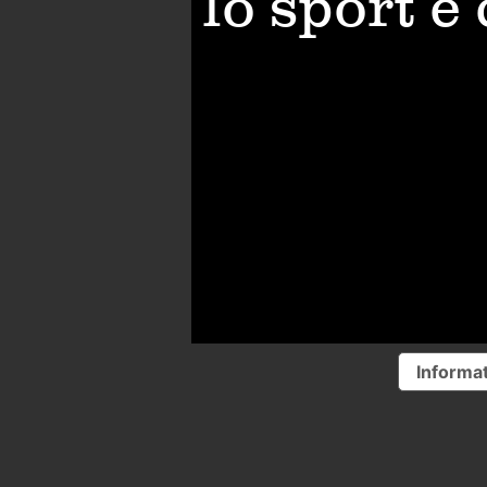
lo sport è
Informat