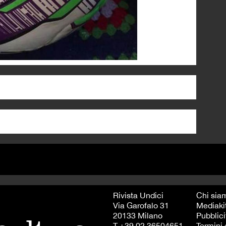
Rivista Undici
Chi sia
Via Garofalo 31
Mediaki
20133 Milano
Pubblici
T +39 02 36504651
Termini 