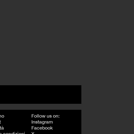
mo
Follow us on:
t
Instagram
tà
Facebook
e condizioni
X