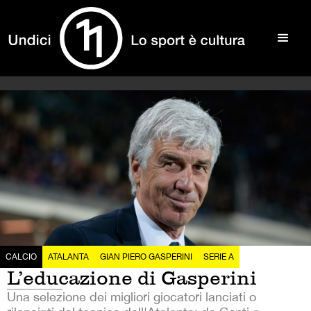
CALCIO
ATALANTA
GIAN PIERO GASPERINI
SERIE A
L’educazione di Gasperini
Una selezione dei migliori giocatori lanciati o