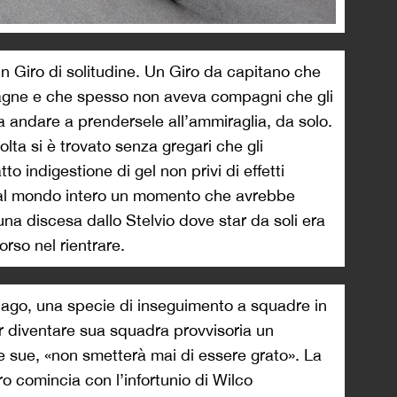
un Giro di solitudine. Un Giro da capitano che
ntagne e che spesso non aveva compagni che gli
 andare a prendersele all’ammiraglia, da solo.
olta si è trovato senza gregari che gli
o indigestione di gel non privi di effetti
re al mondo intero un momento che avrebbe
 una discesa dallo Stelvio dove star da soli era
rso nel rientrare.
siago, una specie di inseguimento a squadre in
ar diventare sua squadra provvisoria un
le sue, «non smetterà mai di essere grato». La
o comincia con l’infortunio di Wilco