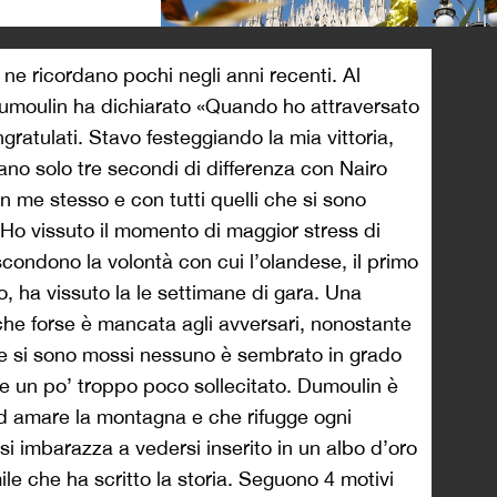
>
ne ricordano pochi negli anni recenti. Al
Dumoulin ha dichiarato «Quando ho attraversato
ongratulati. Stavo festeggiando la mia vittoria,
ano solo tre secondi di differenza con Nairo
 me stesso e con tutti quelli che si sono
 Ho vissuto il momento di maggior stress di
scondono la volontà con cui l’olandese, il primo
ro, ha vissuto la le settimane di gara. Una
che forse è mancata agli avversari, nonostante
nque si sono mossi nessuno è sembrato in grado
 e un po’ troppo poco sollecitato. Dumoulin è
 amare la montagna e che rifugge ogni
i imbarazza a vedersi inserito in un albo d’oro
le che ha scritto la storia. Seguono 4 motivi