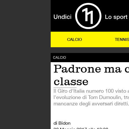
CALCIO
TENNI
CALCIO
Padrone ma 
classe
Il Giro d'Italia numero 100 visto 
l'evoluzione di Tom Dumoulin, tra
mancanze degli avversari diretti
di Bidon