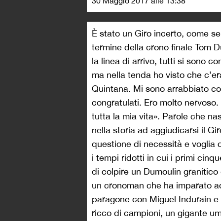
30 Maggio 2017 alle 13:38
È stato un Giro incerto, come se 
termine della crono finale Tom 
la linea di arrivo, tutti si sono c
ma nella tenda ho visto che c’er
Quintana. Mi sono arrabbiato con
congratulati. Ero molto nervoso.
tutta la mia vita». Parole che na
nella storia ad aggiudicarsi il Gi
questione di necessità e voglia 
i tempi ridotti in cui i primi ci
di colpire un Dumoulin granitico
un cronoman che ha imparato ad
paragone con Miguel Indurain e s
ricco di campioni, un gigante umi