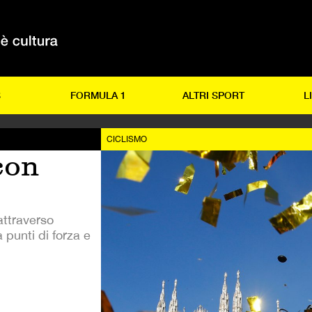
S
FORMULA 1
ALTRI SPORT
L
CICLISMO
con
attraverso
 punti di forza e
.