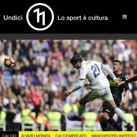
CALCIO
ÁLVARO MORATA
CALCIOMERCATO
MANCHESTER UNITED FC