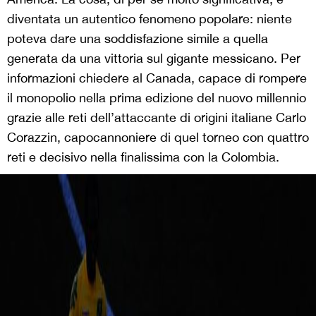
diventata un autentico fenomeno popolare: niente
poteva dare una soddisfazione simile a quella
generata da una vittoria sul gigante messicano. Per
informazioni chiedere al Canada, capace di rompere
il monopolio nella prima edizione del nuovo millennio
grazie alle reti dell’attaccante di origini italiane Carlo
Corazzin, capocannoniere di quel torneo con quattro
reti e decisivo nella finalissima con la Colombia.