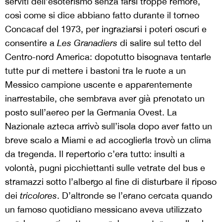
serviti dell’esoterismo senza farsi troppe remore,
così come si dice abbiano fatto durante il torneo
Concacaf del 1973, per ingraziarsi i poteri oscuri e
consentire a
Les Granadiers
di salire sul tetto del
Centro-nord America: dopotutto bisognava tentarle
tutte pur di mettere i bastoni tra le ruote a un
Messico campione uscente e apparentemente
inarrestabile, che sembrava aver già prenotato un
posto sull’aereo per la Germania Ovest. La
Nazionale azteca arrivò sull’isola dopo aver fatto un
breve scalo a Miami e ad accoglierla trovò un clima
da tregenda. Il repertorio c’era tutto: insulti a
volontà, pugni picchiettanti sulle vetrate del bus e
stramazzi sotto l’albergo al fine di disturbare il riposo
dei
tricolores
. D’altronde se l’erano cercata quando
un famoso quotidiano messicano aveva utilizzato