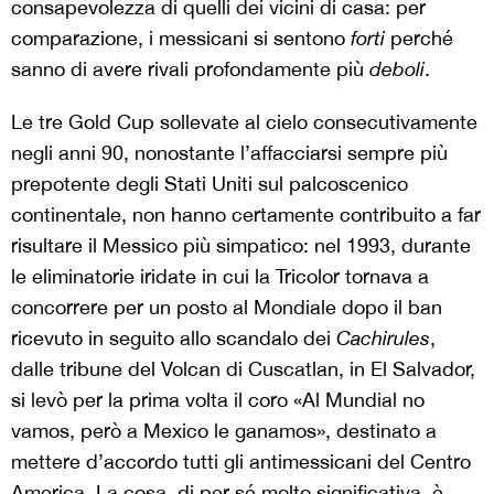
consapevolezza di quelli dei vicini di casa: per
comparazione, i messicani si sentono
forti
perché
sanno di avere rivali profondamente più
deboli
.
Le tre Gold Cup sollevate al cielo consecutivamente
negli anni 90, nonostante l’affacciarsi sempre più
prepotente degli Stati Uniti sul palcoscenico
continentale, non hanno certamente contribuito a far
risultare il Messico più simpatico:
nel 1993, durante
le eliminatorie iridate
in cui la Tricolor tornava a
concorrere per un posto al Mondiale dopo il ban
ricevuto in seguito allo scandalo dei
Cachirules
,
dalle tribune del Volcan di Cuscatlan, in El Salvador,
si levò per la prima volta il coro «Al Mundial no
vamos, però a Mexico le ganamos», destinato a
mettere d’accordo tutti gli antimessicani del Centro
America. La cosa, di per sé molto significativa, è