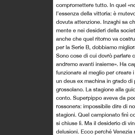
compromettere tutto. In quel «no
l’essenza della vittoria: è mutev
dovuta attenzione. Inzaghi sa che
mente e nei desideri della società
anche che quel ritorno va costr
per la Serie B, dobbiamo migliora
Sono cose di cui dovrò parlare c
andremo avanti insieme». Ha ca
funzionare al meglio per creare i 
un deus ex machina in grado di p
grossolano. La stagione alla gui
conto. Superpippo aveva da poco
rossonera: impossibile dire di no
stagioni. Quel campionato finì 
si chiuse lì. Ma il desiderio di v
delusioni. Ecco perché Venezia n