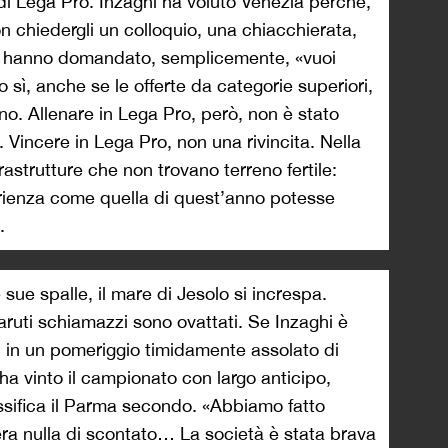
 di Lega Pro. Inzaghi ha voluto Venezia perché,
on chiedergli un colloquio, una chiacchierata,
i hanno domandato, semplicemente, «vuoi
o sì, anche se le offerte da categorie superiori,
o. Allenare in Lega Pro, però, non è stato
Vincere in Lega Pro, non una rivincita. Nella
rastrutture che non trovano terreno fertile:
rienza come quella di quest’anno potesse
.
 sue spalle, il mare di Jesolo si increspa.
aruti schiamazzi sono ovattati. Se Inzaghi è
a, in un pomeriggio timidamente assolato di
ha vinto il campionato con largo anticipo,
ssifica il Parma secondo. «Abbiamo fatto
era nulla di scontato… La società è stata brava