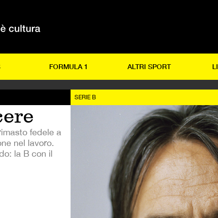
S
FORMULA 1
ALTRI SPORT
L
SERIE B
cere
 rimasto fedele a
ne nel lavoro.
o: la B con il