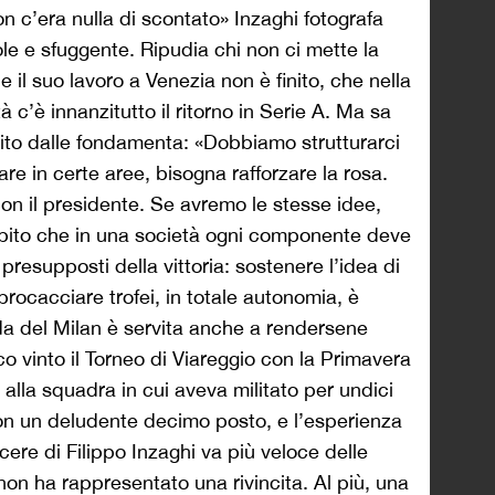
n c’era nulla di scontato» Inzaghi fotografa
ole e sfuggente. Ripudia chi non ci mette la
 il suo lavoro a Venezia non è finito, che nella
 c’è innanzitutto il ritorno in Serie A. Ma sa
uito dalle fondamenta: «Dobbiamo strutturarci
re in certe aree, bisogna rafforzare la rosa.
on il presidente. Se avremo le stesse idee,
pito che in una società ogni componente deve
presupposti della vittoria: sostenere l’idea di
rocacciare trofei, in totale autonomia, è
da del Milan è servita anche a rendersene
 vinto il Torneo di Viareggio con la Primavera
 alla squadra in cui aveva militato per undici
con un deludente decimo posto, e l’esperienza
incere di Filippo Inzaghi va più veloce delle
on ha rappresentato una rivincita. Al più, una