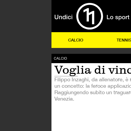
CALCIO
TENNI
CALCIO
Voglia di vin
Filippo Inzaghi, da allenatore, è
un concetto: la feroce applicazio
Raggiungendo subito un traguard
Venezia.