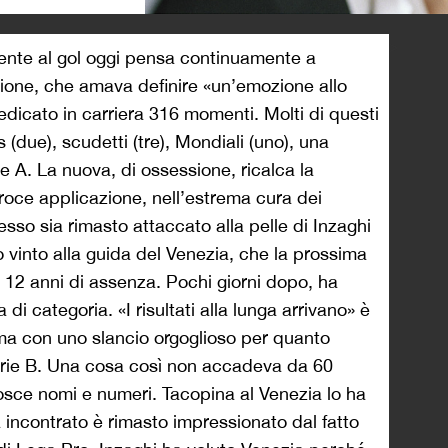
>
nte al gol oggi pensa continuamente a
sione, che amava definire «un’emozione allo
edicato in carriera 316 momenti. Molti di questi
(due), scudetti (tre), Mondiali (uno), una
e A. La nuova, di ossessione, ricalca la
eroce applicazione, nell’estrema cura dei
ccesso sia rimasto attaccato alla pelle di Inzaghi
o vinto alla guida del Venezia, che la prossima
 12 anni di assenza. Pochi giorni dopo, ha
 di categoria. «I risultati alla lunga arrivano» è
 ma con uno slancio orgoglioso per quanto
Serie B. Una cosa così non accadeva da 60
osce nomi e numeri. Tacopina al Venezia lo ha
 incontrato è rimasto impressionato dal fatto