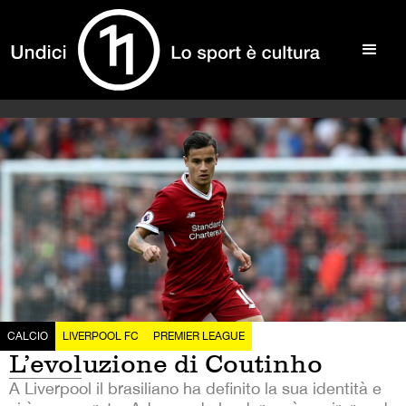
CALCIO
LIVERPOOL FC
PREMIER LEAGUE
L’evoluzione di Coutinho
A Liverpool il brasiliano ha definito la sua identità e