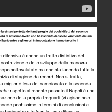
a sintesi perfetta dei tanti pregi e dei pochi difetti del secondo
a di altissimo livello che ha rischiato di essere vanificata da una
 baricentro e gli errori in impostazione hanno favorito il
ne difensiva è anche un tratto distintivo del
a costruzione e dello sviluppo della manovra
oppo sottovalutato ma che sta facendo tutta la
izio di stagione da record. Non si tratta,
a miglior difesa del campionato e la seconda
eets
: rispetto al recente passato il Napoli è una
ione della propria trequarti (vi agisce solo
ncede pochissimo in termini di conclusioni e
 baricentro alto (con la linea difensiva