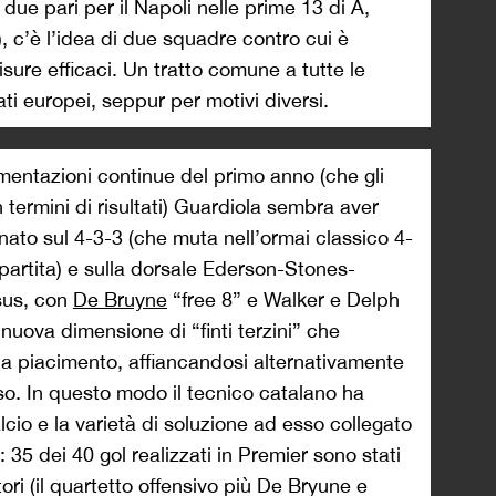
e due pari per il Napoli nelle prime 13 di A,
, c’è l’idea di due squadre contro cui è
isure efficaci. Un tratto comune a tutte le
ti europei, seppur per motivi diversi.
mentazioni continue del primo anno (che gli
termini di risultati) Guardiola sembra aver
nato sul 4-3-3 (che muta nell’ormai classico 4-
 partita) e sulla dorsale Ederson-Stones-
sus, con
De Bruyne
“free 8” e Walker e Delph
 nuova dimensione di “finti terzini” che
 a piacimento, affiancandosi alternativamente
so. In questo modo il tecnico catalano ha
alcio e la varietà di soluzione ad esso collegato
 35 dei 40 gol realizzati in Premier sono stati
tori (il quartetto offensivo più De Bryune e