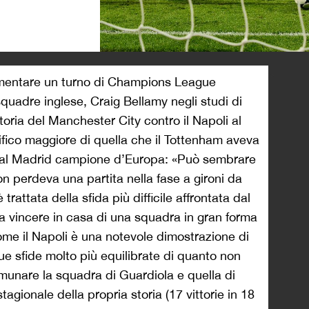
>
mentare un turno di Champions League
squadre inglese, Craig Bellamy negli studi di
oria del Manchester City contro il Napoli al
ico maggiore di quella che il Tottenham aveva
eal Madrid campione d’Europa: «Può sembrare
n perdeva una partita nella fase a gironi da
rattata della sfida più difficile affrontata dal
a vincere in casa di una squadra in gran forma
ome il Napoli è una notevole dimostrazione di
i due sfide molto più equilibrate di quanto non
omunare la squadra di Guardiola e quella di
stagionale della propria storia (17 vittorie in 18