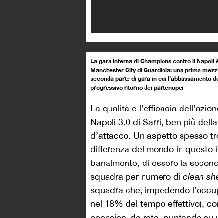
La gara interna di Champions contro il Napoli è l
Manchester City di Guardiola: una prima mezz’or
seconda parte di gara in cui l’abbassamento del
progressivo ritorno dei partenopei
La qualità e l’efficacia dell’azio
Napoli 3.0 di Sarri, ben più dell
d’attacco. Un aspetto spesso tr
differenza del mondo in questo in
banalmente, di essere la second
squadra per numero di
clean sh
squadra che, impedendo l’occupaz
nel 18% del tempo effettivo), co
occasioni da rete, puntando su un