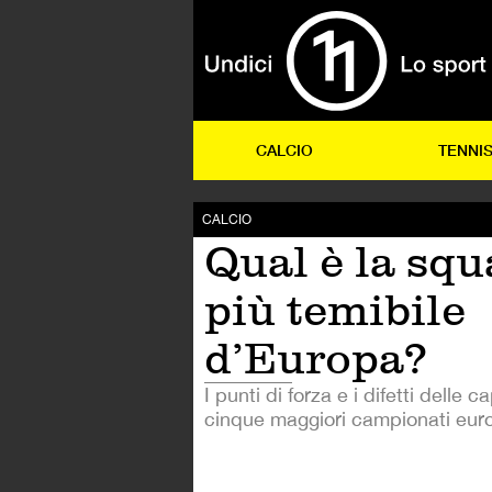
CALCIO
TENNI
CALCIO
Qual è la sq
più temibile
d’Europa?
I punti di forza e i difetti delle c
cinque maggiori campionati euro