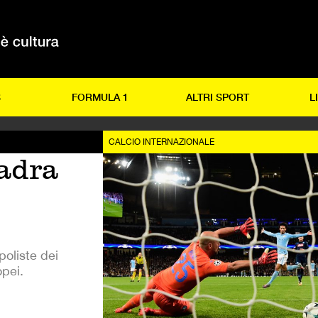
S
FORMULA 1
ALTRI SPORT
L
CALCIO INTERNAZIONALE
uadra
apoliste dei
pei.