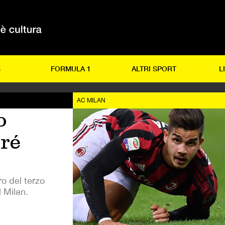
S
FORMULA 1
ALTRI SPORT
L
AC MILAN
o
dré
ro del terzo
l Milan.