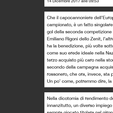
14 Dicembre 2017 alle 09:53
Che il capocannoniere dell’Eur
campionato, è un fatto singolare
gol della seconda competizione
Emiliano Rigoni dello Zenit, l’al
ha la benedizione, più volte sott
come suo erede ideale nella Naz
terzo acquisto più caro nella sto
secondo della campagna acquisti
rossonero, che ora, invece, sta 
Un po’ come, potremmo dire, la st
Nella dicotomia di rendimento d
innanzitutto, un diverso impiego 
sempre giocato titolare nel giron