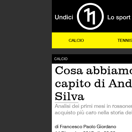
CALCIO
TENNI
CALCIO
Cosa abbiam
capito di An
Silva
Analisi dei primi mesi in rossone
acquisto più caro nella storia de
di Francesco Paolo Giordano