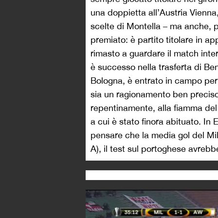
una doppietta all’Austria Vienna, 
scelte di Montella – ma anche, 
premiato: è partito titolare in a
rimasto a guardare il match int
è successo nella trasferta di Be
Bologna, è entrato in campo per i
sia un ragionamento ben precis
repentinamente, alla fiamma del ca
a cui è stato finora abituato. In
pensare che la media gol del Mil
A), il test sul portoghese avrebbe 