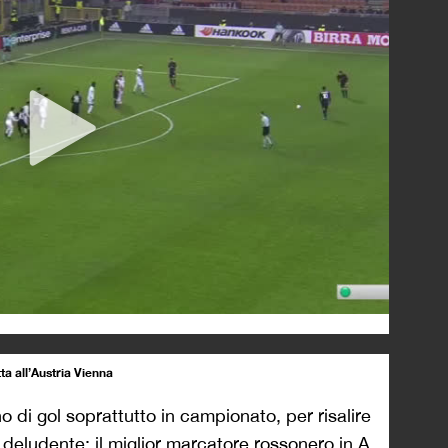
ta all’Austria Vienna
o di gol soprattutto in campionato, per risalire
deludente: il miglior marcatore rossonero in A