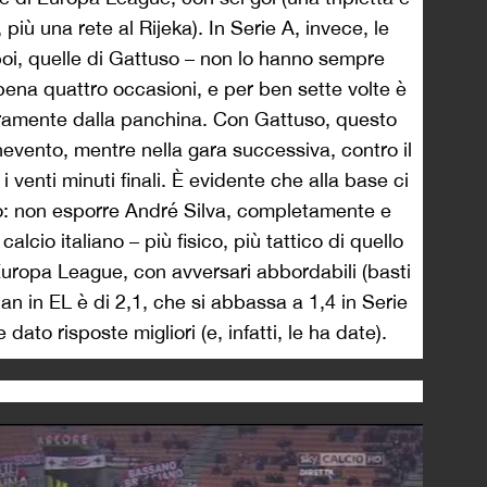
più una rete al Rijeka). In Serie A, invece, le
poi, quelle di Gattuso – non lo hanno sempre
ppena quattro occasioni, e per ben sette volte è
eramente dalla panchina. Con Gattuso, questo
nevento, mentre nella gara successiva, contro il
 venti minuti finali. È evidente che alla base ci
o: non esporre André Silva, completamente e
lcio italiano – più fisico, più tattico di quello
 Europa League, con avversari abbordabili (basti
an in EL è di 2,1, che si abbassa a 1,4 in Serie
dato risposte migliori (e, infatti, le ha date).