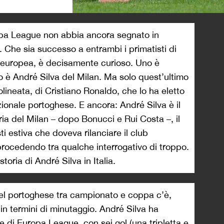
>
opa League non abbia ancora segnato in
. Che sia successo a entrambi i primatisti di
 europea, è decisamente curioso. Uno è
tro è André Silva del Milan. Ma solo quest’ultimo
olineata, di Cristiano Ronaldo, che lo ha eletto
ionale portoghese. E ancora: André Silva è il
ria del Milan – dopo Bonucci e Rui Costa –, il
 estiva che doveva rilanciare il club
procedendo tra qualche interrogativo di troppo.
oria di André Silva in Italia.
el portoghese tra campionato e coppa c’è,
in termini di minutaggio. André Silva ha
e di Europa League, con sei gol (una tripletta e