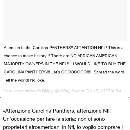
Attention to the Carolina PANTHERS!! ATTENTION NFL! This is a
chance to make history!!! There are NO AFRICAN AMERICAN
MAJORITY OWNERS IN THE NFL!!!! I WOULD LIKE TO BUY THE
CAROLINA PANTHERS!!! Let’s GOOOOOOO!!!!! Spread the word.
Tell the world! No joke.
Un post condiviso da
Diddy
(@diddy) in data:
Dic 17, 2017 at 5:47 PST
«Attenzione Carolina Panthers, attenzione Nfl!
Un’occasione per fare la storia: non ci sono
proprietari afroamericani in Nfl, io voglio comprare i