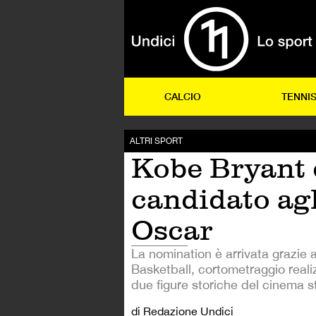
CALCIO
TENNI
ALTRI SPORT
Kobe Bryant 
candidato agl
Oscar
La nomination è arrivata grazie 
Basketball, cortometraggio reali
due figure storiche del cinema s
di Redazione Undici