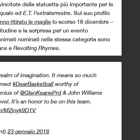
vincitore della statuetta più importante per le
squalo
ed
E.T. l’extraterrestre
. Sul suo profilo
nno ritirato le maglie
lo scorso 18 dicembre –
titudine e la sorpresa per un evento
 animati nominati nella stessa categoria sono
ace
e
Revolting Rhymes
.
realm of imagination. It means so much
emed
#DearBasketball
worthy of
enius of
@GlenKeanePrd
& John Williams
vel. It’s an honor to be on this team.
com/M2joyk9D1V
nt)
23 gennaio 2018