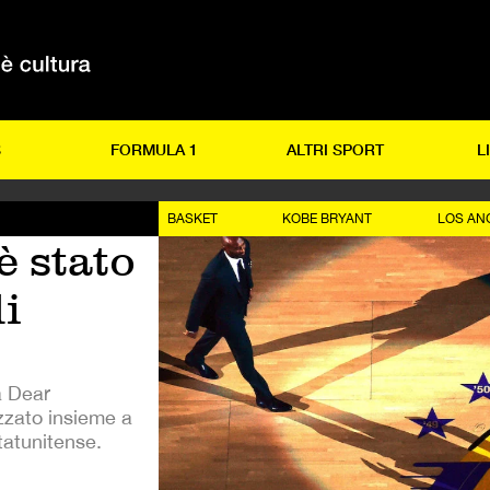
S
FORMULA 1
ALTRI SPORT
L
BASKET
KOBE BRYANT
LOS AN
è stato
i
a Dear
zzato insieme a
tatunitense.