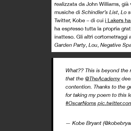
realizzata da John Williams, già 
musiche di
Schindler’s List
,
Lo 
Twitter, Kobe – di cui
i Lakers ha
ha espresso tutta la propria gra
inatteso. Gli altri cortometraggi
Garden Party
,
Lou
,
Negative Sp
What?? This is beyond the 
that the
@TheAcademy
de
contention. Thanks to the g
for taking my poem to this le
#OscarNoms
pic.twitter.
— Kobe Bryant (@kobebrya