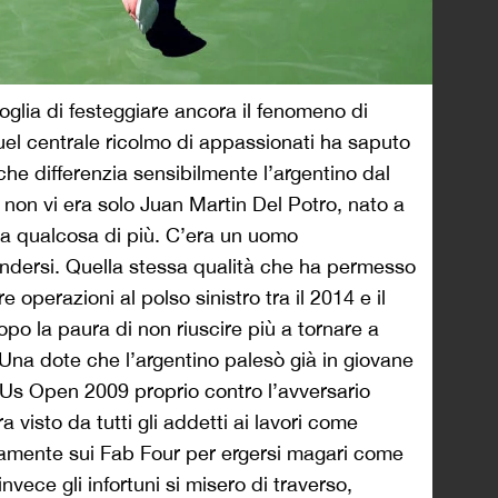
voglia di festeggiare ancora il fenomeno di
quel centrale ricolmo di appassionati ha saputo
che differenzia sensibilmente l’argentino dal
te non vi era solo Juan Martin Del Potro, nato a
ra qualcosa di più. C’era un uomo
ndersi. Quella stessa qualità che ha permesso
 operazioni al polso sinistro tra il 2014 e il
po la paura di non riuscire più a tornare a
Una dote che l’argentino palesò già in giovane
i Us Open 2009 proprio contro l’avversario
 visto da tutti gli addetti ai lavori come
ivamente sui Fab Four per ergersi magari come
nvece gli infortuni si misero di traverso,