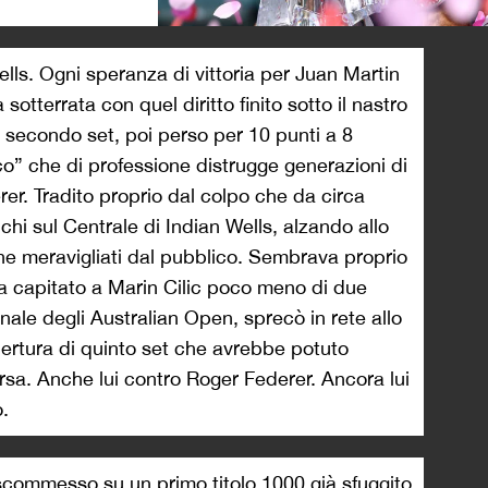
>
ells. Ogni speranza di vittoria per Juan Martin
otterrata con quel diritto finito sotto il nastro
l secondo set, poi perso per 10 punti a 8
o” che di professione distrugge generazioni di
rer. Tradito proprio dal colpo che da circa
hi sul Centrale di Indian Wells, alzando allo
e meravigliati dal pubblico. Sembrava proprio
ra capitato a Marin Cilic poco meno di due
nale degli Australian Open, sprecò in rete allo
pertura di quinto set che avrebbe potuto
ersa. Anche lui contro Roger Federer. Ancora lui
o.
commesso su un primo titolo 1000 già sfuggito