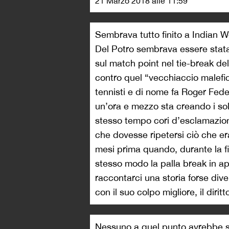
21 Marzo 2018 alle 11:59
Sembrava tutto finito a Indian W
Del Potro sembrava essere stata s
sul match point nel tie-break de
contro quel “vecchiaccio malefic
tennisti e di nome fa Roger Fede
un’ora e mezzo sta creando i solc
stesso tempo cori d’esclamazion
che dovesse ripetersi ciò che e
mesi prima quando, durante la fi
stesso modo la palla break in a
raccontarci una storia forse div
con il suo colpo migliore, il diritt
Nessuno a quel punto avrebbe s