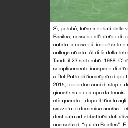
Sì, perché, forse inebriati dalla 
Basilea, nessuno all’interno di 
notato la cosa più importante e 
collega croato. Al dì là della re
Tandil il 23 settembre 1988. C’e
semplicemente incapace di arre
a Del Potro di riemergere dopo tre
2015, dopo due anni di stop e do
giocare su un campo da tennis. 
età quando – dopo il trionfo agl
svizzero di domenica scorsa – era
destinato ad abbattersi definit
una sorta di “quinto Beatles”. E i