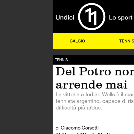
CALCIO
TENNI
TENNIS
Del Potro non
arrende mai
La vittoria a Indian Wells è il ma
tennista argentino, capace di ris
difficoltà più ardue.
di Giacomo Corsetti