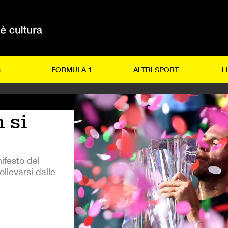
S
FORMULA 1
ALTRI SPORT
L
 si
nifesto del
ollevarsi dalle