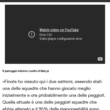
Il pareggio interno contro il Barça
«Finora ho vissuto qui i due estremi, essendo stati
una delle squadre che hanno giocato meglio
inizialmente e ora probabilmente una delle peggiori.
Quella attuale è una delle peggiori squadre che
abbia allenato e il 95% delle responsabilità sono
mie. I giocatori però non sono tutti uguali e non tutti
interpretano lo stesso messaggio». Jémez è arrivato
sulla panchina del Las Palmas lo scorso 21
dicembre, sostituendo l’argentino Jorge Almirón. Dal
momento del suo ingaggio, l’attuale allenatore del
club canario ha vinto soltanto due partite senza
riuscire a risollevare le sorti del club.
>