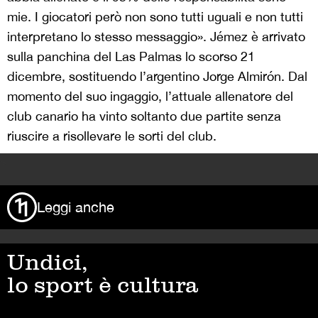
Leggi anche
Undici,
lo sport è cultura
Rivista Undici
Via Garofalo 31
20133 Milano
T +39 02 36504651
Chi siamo
Mediakit
Pubblicità
Termini e condizioni
Privacy Policy
Cookie Policy