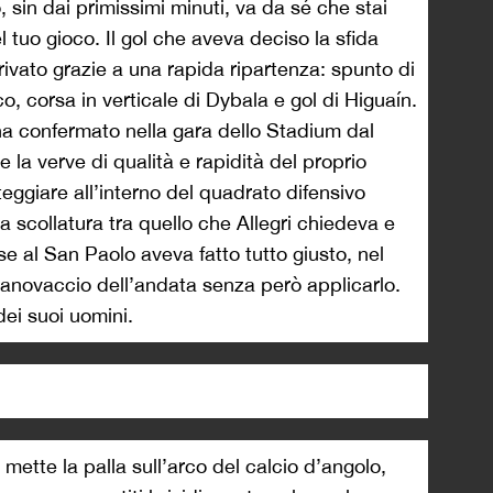
o, sin dai primissimi minuti, va da sé che stai
el tuo gioco. Il gol che aveva deciso la sfida
rivato grazie a una rapida ripartenza: spunto di
o, corsa in verticale di Dybala e gol di Higuaín.
 ha confermato nella gara dello Stadium dal
 la verve di qualità e rapidità del proprio
lteggiare all’interno del quadrato difensivo
a scollatura tra quello che Allegri chiedeva e
se al San Paolo aveva fatto tutto giusto, nel
canovaccio dell’andata senza però applicarlo.
 dei suoi uomini.
i
ette la palla sull’arco del calcio d’angolo,