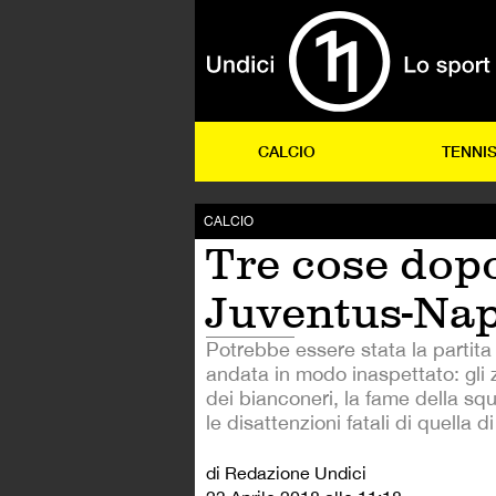
CALCIO
TENNI
CALCIO
Tre cose dop
Juventus-Nap
Potrebbe essere stata la partita
andata in modo inaspettato: gli ze
dei bianconeri, la fame della squ
le disattenzioni fatali di quella di
di Redazione Undici