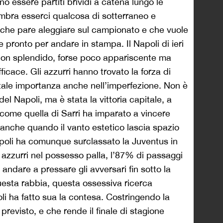
o essere partiti brividi a catena lungo le
embra esserci qualcosa di sotterraneo e
 che pare aleggiare sul campionato e che vuole
e pronto per andare in stampa. Il Napoli di ieri
non splendido, forse poco appariscente ma
ace. Gli azzurri hanno trovato la forza di
tale importanza anche nell’imperfezione. Non è
 del Napoli, ma è stata la vittoria capitale, a
ome quella di Sarri ha imparato a vincere
nche quando il vanto estetico lascia spazio
Napoli ha comunque surclassato la Juventus in
li azzurri nel possesso palla, l’87% di passaggi
i andare a pressare gli avversari fin sotto la
questa rabbia, questa ossessiva ricerca
oli ha fatto sua la contesa. Costringendo la
previsto, e che rende il finale di stagione