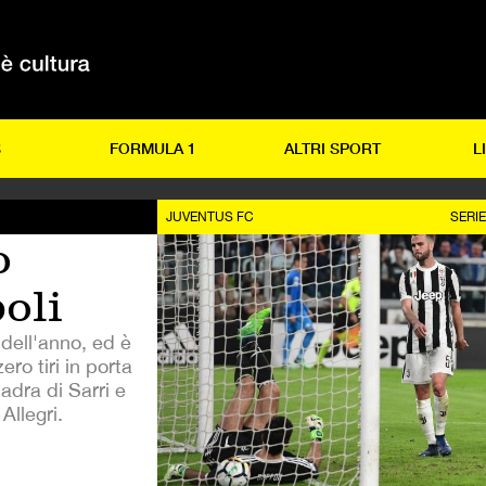
S
FORMULA 1
ALTRI SPORT
L
JUVENTUS FC
SERIE
o
oli
 dell'anno, ed è
ro tiri in porta
adra di Sarri e
 Allegri.