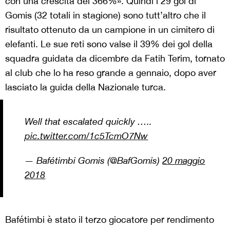
con una crescita del 366%». Quindi i 29 gol di
Gomis (32 totali in stagione) sono tutt’altro che il
risultato ottenuto da un campione in un cimitero di
elefanti. Le sue reti sono valse il 39% dei gol della
squadra guidata da dicembre da Fatih Terim, tornato
al club che lo ha reso grande a gennaio, dopo aver
lasciato la guida della Nazionale turca.
Well that escalated quickly …..
pic.twitter.com/1c5TcmO7Nw
— Bafétimbi Gomis (@BafGomis)
20 maggio
2018
Bafétimbi è stato il terzo giocatore per rendimento