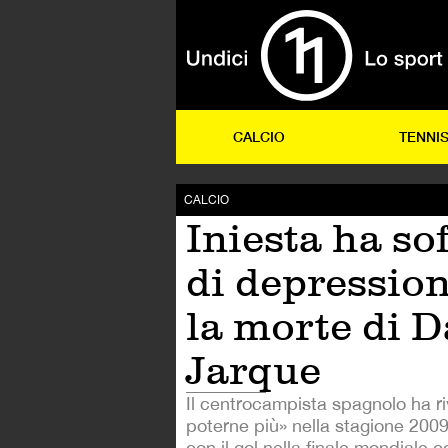
CALCIO
TENNI
CALCIO
Iniesta ha so
di depressio
la morte di D
Jarque
Il centrocampista spagnolo ha ri
poterne più» nella stagione 200
con il gol nella finale mondiale c