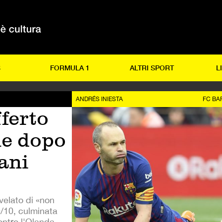
S
FORMULA 1
ALTRI SPORT
L
ANDRÉS INIESTA
FC BA
fferto
ne dopo
ani
velato di «non
9/10, culminata
ontro l'Olanda.