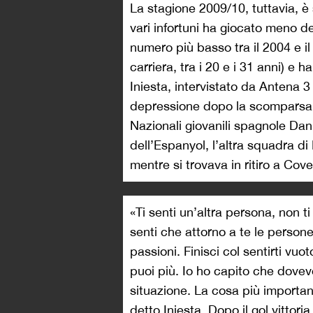
La stagione 2009/10, tuttavia, è
vari infortuni ha giocato meno del 
numero più basso tra il 2004 e i
carriera, tra i 20 e i 31 anni) e 
Iniesta, intervistato da Antena 3
depressione dopo la scomparsa 
Nazionali giovanili spagnole Da
dell’Espanyol, l’altra squadra d
mentre si trovava in ritiro a Cov
«Ti senti un’altra persona, non ti
senti che attorno a te le person
passioni. Finisci col sentirti vu
puoi più. Io ho capito che dove
situazione. La cosa più important
detto Iniesta. Dopo il gol vittor