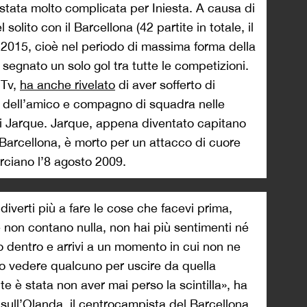
 stata molto complicata per Iniesta. A causa di
solito con il Barcellona (42 partite in totale, il
l 2015, cioè nel periodo di massima forma della
ha segnato un solo gol tra tutte le competizioni.
 Tv,
ha anche rivelato
di aver sofferto di
dell’amico e compagno di squadra nelle
ni Jarque. Jarque, appena diventato capitano
i Barcellona, è morto per un attacco di cuore
erciano l’8 agosto 2009.
 diverti più a fare le cose che facevi prima,
e non contano nulla, non hai più sentimenti né
oto dentro e arrivi a un momento in cui non ne
vo vedere qualcuno per uscire da quella
e è stata non aver mai perso la scintilla», ha
ia sull’Olanda, il centrocampista del Barcellona