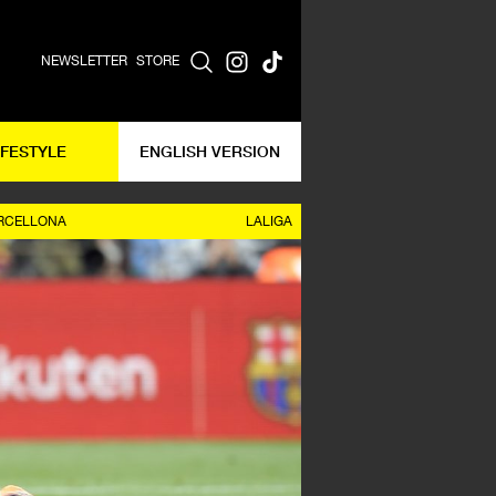
NEWSLETTER
STORE
IFESTYLE
ENGLISH VERSION
RCELLONA
LALIGA