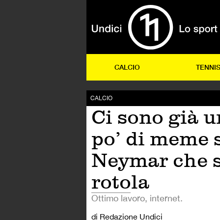
CALCIO
TENNI
CALCIO
Ci sono già u
po’ di meme 
Neymar che s
rotola
Ottimo lavoro, internet.
di Redazione Undici