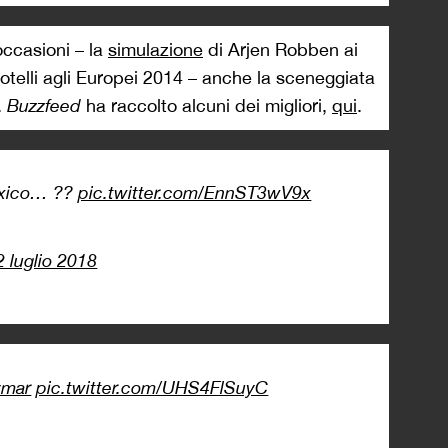
occasioni – la
simulazione
di Arjen Robben ai
otelli agli Europei 2014 – anche la sceneggiata
.
Buzzfeed
ha raccolto alcuni dei migliori,
qui
.
exico… ??
pic.twitter.com/EnnST3wV9x
2 luglio 2018
ymar
pic.twitter.com/UHS4FlSuyC