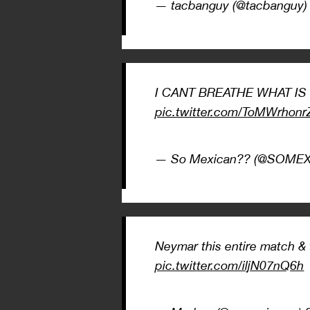
— tacbanguy (@tacbanguy
I CANT BREATHE WHAT IS
pic.twitter.com/ToMWrhonr
— So Mexican?? (@SOME
Neymar this entire match & 
pic.twitter.com/iljN07nQ6h