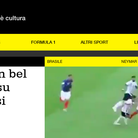
S
FORMULA 1
ALTRI SPORT
L
BRASILE
NEYMAR
n bel
su
i