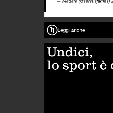
— Madara (@servusjames)
Leggi anche
Undici,
lo sport è