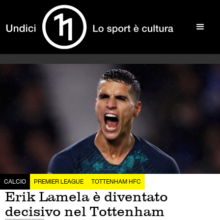
CALCIO
PREMIER LEAGUE
TOTTENHAM HFC
Erik Lamela è diventato
decisivo nel Tottenham