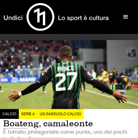
CALCIO
SERIE A
US SASSUOLO CALCIO
Boateng, camaleonte
È tornato protagonista come punta, uno dei pochi