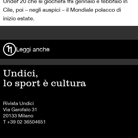
Under 20 che si giocherà fra gennaio e febbraio in
Cile, poi – negli auspici – il Mondiale polacco di
inizio estate.
>
Leggi anche
Undici,
lo sport è cultura
Rivista Undici
Via Garofalo 31
20133 Milano
T +39 02 36504651