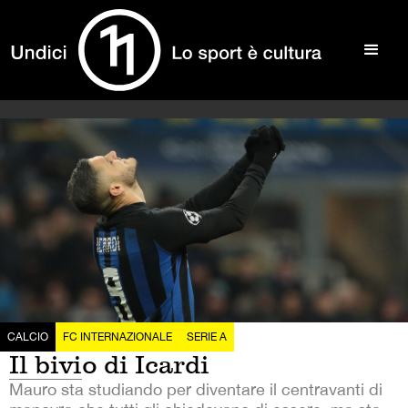
CALCIO
FC INTERNAZIONALE
SERIE A
Il bivio di Icardi
Mauro sta studiando per diventare il centravanti di