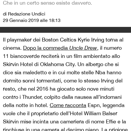
Che in un certo senso esiste davvero.
di Redazione Undici
29 Gennaio 2019 alle 18:13
Il playmaker dei Boston Celtics Kyrie Irving torna al
cinema.
Dopo la commedia
Uncle Drew
, il numero
11 biancoverde reciterà in un film ambientato allo
Skirvin Hotel di Oklahoma City. Un albergo che si
dice sia maledetto e in cui molte stelle Nba hanno
dormito sonni tormentati, come lo stesso Irving del
resto, che nel 2016 ha giocato solo nove minuti
contro i Thunder, colpito dalla nausea all’indomani
della notte in hotel.
Come racconta
Espn, leggenda
vuole che il proprietario dell’Hotel William Balser
Skirvin mise incinta una cameriera di nome Effie e la
rinchiuse in una camera al decimo piano. La prigione