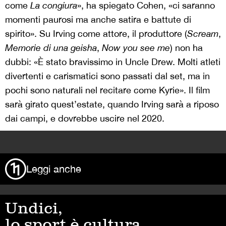
come
La congiura
», ha spiegato Cohen, «ci saranno
momenti paurosi ma anche satira e battute di
spirito». Su Irving come attore, il produttore (
Scream
,
Memorie di una geisha
,
Now you see me
) non ha
dubbi: «
È stato bravissimo in Uncle Drew. Molti atleti
divertenti e carismatici sono passati dal set, ma in
pochi sono naturali nel recitare come Kyrie». Il film
sarà girato quest’estate, quando Irving sarà a riposo
dai campi, e dovrebbe uscire nel 2020.
>
Leggi anche
Undici,
lo sport è cultura