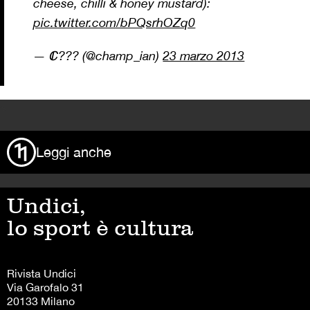
cheese, chilli & honey mustard):
pic.twitter.com/bPQsrhOZq0
— ℂ??? (@champ_ian)
23 marzo 2013
>
Leggi anche
Undici,
lo sport è cultura
Rivista Undici
Via Garofalo 31
20133 Milano